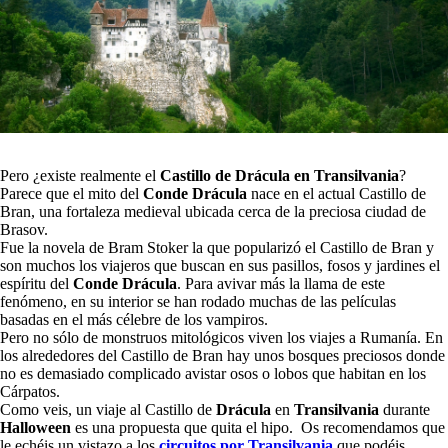
Pero ¿existe realmente el
Castillo de Drácula en Transilvania
?
Parece que el mito del
Conde Drácula
nace en el actual Castillo de
Bran, una fortaleza medieval ubicada cerca de la preciosa ciudad de
Brasov.
Fue la novela de Bram Stoker la que popularizó el Castillo de Bran y
son muchos los viajeros que buscan en sus pasillos, fosos y jardines el
espíritu del
Conde Drácula
. Para avivar más la llama de este
fenómeno, en su interior se han rodado muchas de las películas
basadas en el más célebre de los vampiros.
Pero no sólo de monstruos mitológicos viven los viajes a Rumanía. En
los alrededores del Castillo de Bran hay unos bosques preciosos donde
no es demasiado complicado avistar osos o lobos que habitan en los
Cárpatos.
Como veis, un viaje al Castillo de
Drácula
en
Transilvania
durante
Halloween
es una propuesta que quita el hipo. Os recomendamos que
le echéis un vistazo a los
circuitos por Transilvania
que podéis