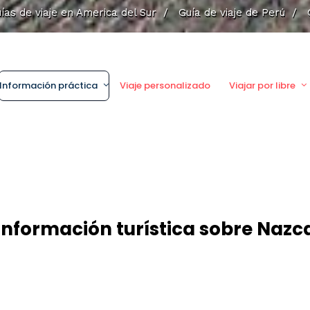
ías de viaje en America del Sur
/
Guía de viaje de Perú
/
Información práctica
Viaje personalizado
Viajar por libre
Información turística sobre Nazc