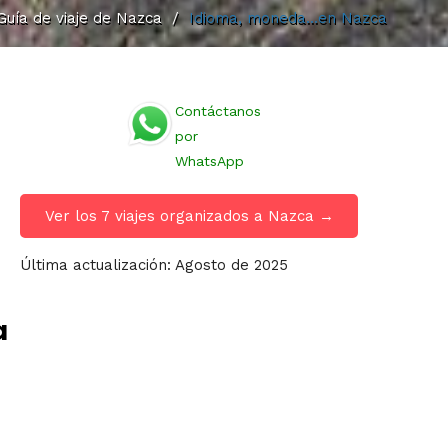
Guía de viaje de Nazca
/
Idioma, moneda...en Nazca
Contáctanos
por
WhatsApp
Ver los 7 viajes organizados a Nazca →
Última actualización: Agosto de 2025
a