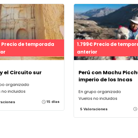
$ Precio de temporada
1.799€ Precio de tempo
ior
anterior
y el Circuito sur
Perú con Machu Picchu
imperio de los Incas
upo organizado
 no incluidos
En grupo organizado
Vuelos no incluidos
15 días
raciones
5 Valoraciones