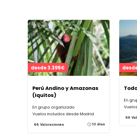
desde 3.395€
desde
Perú Andino y Amazonas
Todo
(Iquitos)
En gr
Vuelos
En grupo organizado
Vuelos incluidos desde Madrid
66 Va
13 días
66 Valoraciones