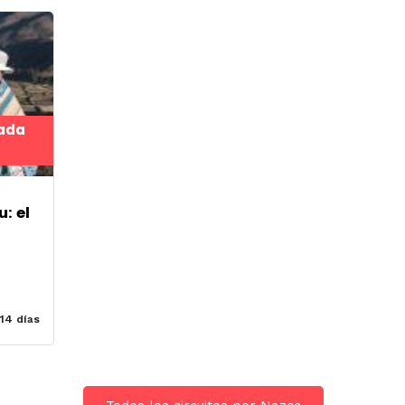
rada
: el
14 días