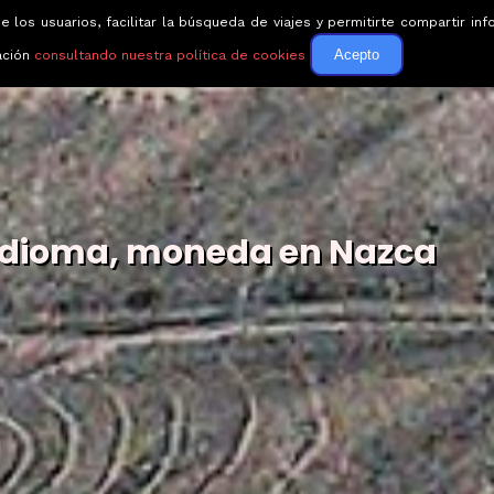
e los usuarios, facilitar la búsqueda de viajes y permitirte compartir 
Circuitos
Guías de via
Acepto
ación
consultando nuestra política de cookies
Idioma, moneda en Nazca