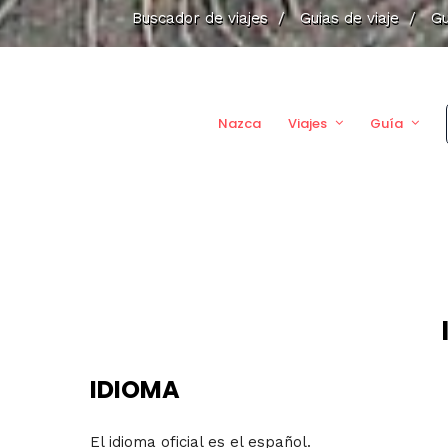
Buscador de viajes
/
Guias de viaje
/
Gu
Nazca
Viajes
Guía
IDIOMA
El idioma oficial es el español.