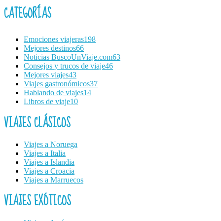
CATEGORÍAS
Emociones viajeras
198
Mejores destinos
66
Noticias BuscoUnViaje.com
63
Consejos y trucos de viaje
46
Mejores viajes
43
Viajes gastronómicos
37
Hablando de viajes
14
Libros de viaje
10
VIAJES CLÁSICOS
Viajes a Noruega
Viajes a Italia
Viajes a Islandia
Viajes a Croacia
Viajes a Marruecos
VIAJES EXÓTICOS