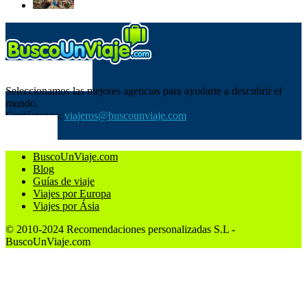
SOBRE NOSOTROS
Seleccionamos las mejores agencias para ayudarte a descubrir el
mundo.
Contáctanos:
viajeros@buscounviaje.com
SÍGUENOS
BuscoUnViaje.com
Blog
Guías de viaje
Viajes por Europa
Viajes por Ásia
© 2010-2024 Recomendaciones personalizadas S.L -
BuscoUnViaje.com