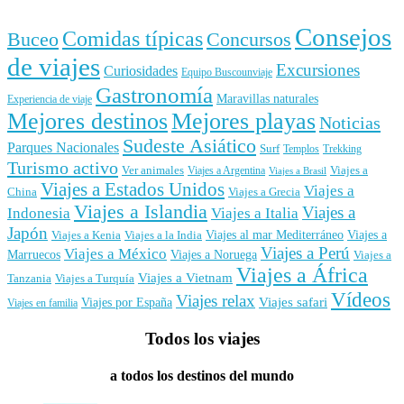
Consejos
Comidas típicas
Buceo
Concursos
de viajes
Excursiones
Curiosidades
Equipo Buscounviaje
Gastronomía
Maravillas naturales
Experiencia de viaje
Mejores destinos
Mejores playas
Noticias
Sudeste Asiático
Parques Nacionales
Surf
Templos
Trekking
Turismo activo
Ver animales
Viajes a
Viajes a Argentina
Viajes a Brasil
Viajes a Estados Unidos
Viajes a
China
Viajes a Grecia
Viajes a Islandia
Viajes a
Indonesia
Viajes a Italia
Japón
Viajes al mar Mediterráneo
Viajes a
Viajes a Kenia
Viajes a la India
Viajes a Perú
Viajes a México
Marruecos
Viajes a Noruega
Viajes a
Viajes a África
Viajes a Vietnam
Tanzania
Viajes a Turquía
Vídeos
Viajes relax
Viajes por España
Viajes safari
Viajes en familia
Todos los viajes
a todos los destinos del mundo