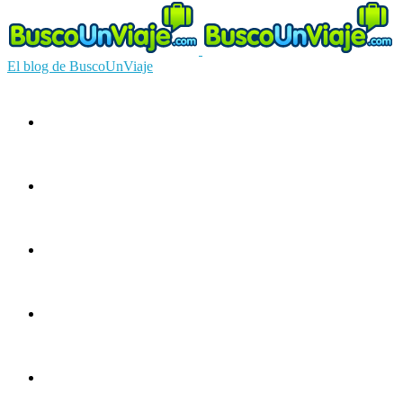
El blog de BuscoUnViaje
Circuitos
Ofertas
Guías
Europa
América