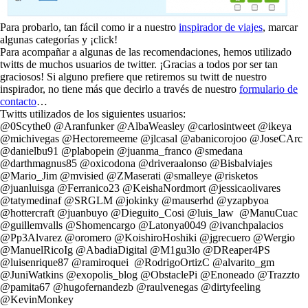
Para probarlo, tan fácil como ir a nuestro
inspirador de viajes
, marcar
algunas categorías y ¡click!
Para acompañar a algunas de las recomendaciones, hemos utilizado
twitts de muchos usuarios de twitter. ¡Gracias a todos por ser tan
graciosos! Si alguno prefiere que retiremos su twitt de nuestro
inspirador, no tiene más que decirlo a través de nuestro
formulario de
contacto
…
Twitts utilizados de los siguientes usuarios:
@0Scythe0 @Aranfunker @AlbaWeasley @carlosintweet @ikeya
@michivegas @Hectoremeeme @jlcasal @abanicorojoo @JoseCArc
@danielbu91 @plabopein @juanma_franco @smedana
@darthmagnus85 @oxicodona @driveraalonso @Bisbalviajes
@Mario_Jim @mvisied @ZMaserati @smalleye @risketos
@juanluisga @Ferranico23 @KeishaNordmort @jessicaolivares
@tatymedinaf @SRGLM @jokinky @mauserhd @yzapbyoa
@hottercraft @juanbuyo @Dieguito_Cosi @luis_law @ManuCuac
@guillemvalls @Shomencargo @Latonya0049 @ivanchpalacios
@Pp3Alvarez @oromero @KoishiroHoshiki @jgrecuero @Wergio
@ManuelRicoIg @AbadiaDigital @M1gu3lo @DReaper4PS
@luisenrique87 @ramiroquei‎ @RodrigoOrtizC @alvarito_gm
@JuniWatkins @exopolis_blog @ObstaclePi @Enoneado @Trazzto
@pamita67 @hugofernandezb @raulvenegas @dirtyfeeling
@KevinMonkey