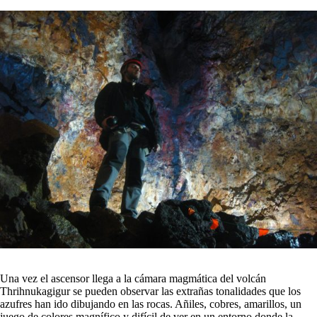
Una vez el ascensor llega a la cámara magmática del volcán
Thrihnukagigur se pueden observar las extrañas tonalidades que los
azufres han ido dibujando en las rocas. Añiles, cobres, amarillos, un
juego de colores magnífico y difícil de ver en un entorno donde la