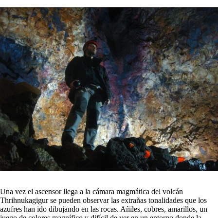
Una vez el ascensor llega a la cámara magmática del volcán
Thrihnukagigur se pueden observar las extrañas tonalidades que los
azufres han ido dibujando en las rocas. Añiles, cobres, amarillos, un
juego de colores magnífico y difícil de ver en un entorno donde la