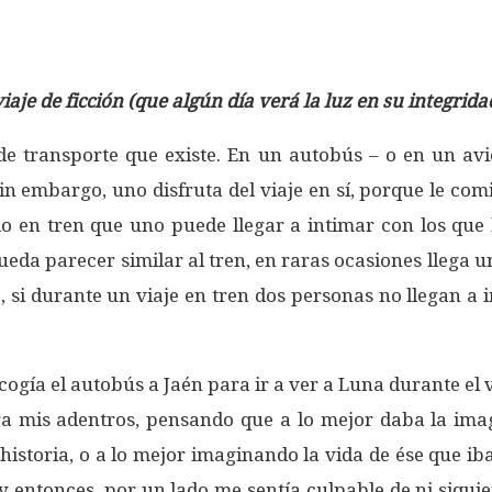
aje de ficción (que algún día verá la luz en su integrida
de transporte que existe. En un autobús – o en un avi
, sin embargo, uno disfruta del viaje en sí, porque le c
do en tren que uno puede llegar a intimar con los que
eda parecer similar al tren, en raras ocasiones llega 
o, si durante un viaje en tren dos personas no llegan 
gía el autobús a Jaén para ir a ver a Luna durante el
 mis adentros, pensando que a lo mejor daba la imag
storia, o a lo mejor imaginando la vida de ése que iba
 entonces, por un lado me sentía culpable de ni siquie