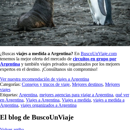
¿Buscas
viajes a medida a Argentina?
En
BuscoUnViaje.com
tenemos la mejor oferta del mercado de
circuitos en grupo por
Argentina
y también viajes privados organizados por los mejores
expertos en el destino. ¡Consúltanos sin compromiso!
Ver nuestra recomendación de viajes a Argentina
Categorías:
Consejos y trucos de viaje
,
Mejores destinos
,
Mejores
viajes
Etiquetas:
Argentina
,
mejores agencias para viajar a Argentina
,
qué ver
en Argentina
,
Viajes a Argentina
,
Viajes a medida
,
viajes a medida a
Argentina
,
viajes organizados a Argentina
El blog de BuscoUnViaje
Volver arriba