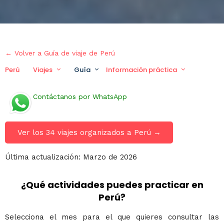
← Volver a Guía de viaje de Perú
Perú
Viajes
Guía
Información práctica
Viaje p
Contáctanos por WhatsApp
Ver los 34 viajes organizados a Perú →
Última actualización: Marzo de 2026
¿Qué actividades puedes practicar en
Perú?
Selecciona el mes para el que quieres consultar las