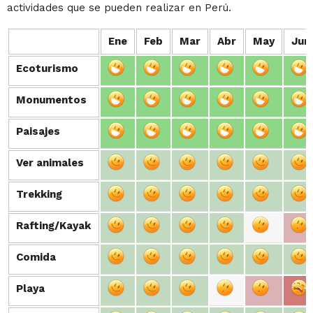
actividades que se pueden realizar en Perú.
Ene
Feb
Mar
Abr
May
Jun
Ecoturismo
Ecoturismo
Monumentos
Monumentos
Paisajes
Paisajes
Ver animales
Ver animales
Trekking
Trekking
Rafting/Kayak
Rafting/Kayak
Comida
Comida
Playa
Playa