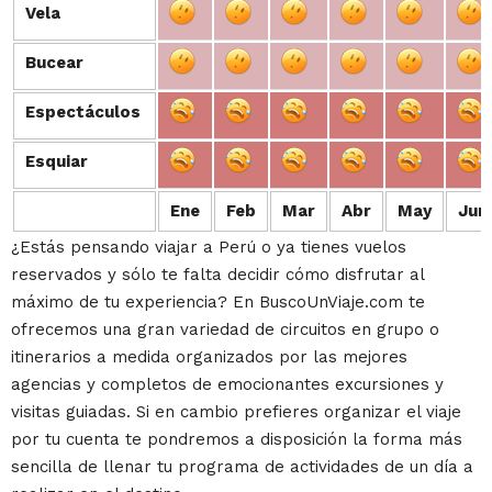
Vela
Vela
Bucear
Bucear
Espectáculos
Espectáculos
Esquiar
Esquiar
Ene
Feb
Mar
Abr
May
Jun
¿Estás pensando viajar a Perú o ya tienes vuelos
reservados y sólo te falta decidir cómo disfrutar al
máximo de tu experiencia? En BuscoUnViaje.com te
ofrecemos una gran variedad de circuitos en grupo o
itinerarios a medida organizados por las mejores
agencias y completos de emocionantes excursiones y
visitas guiadas. Si en cambio prefieres organizar el viaje
por tu cuenta te pondremos a disposición la forma más
sencilla de llenar tu programa de actividades de un día a