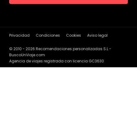
Privacidad
Condiciones
Cookies
Aviso legal
© 2010 - 2026 Recomendaciones personalizadas S.L -
BuscoUnViaje.com
Agencia de viajes registrada con licencia GC3630