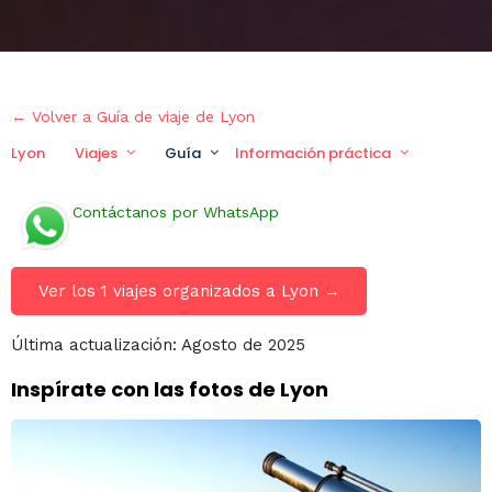
← Volver a Guía de viaje de Lyon
Lyon
Viajes
Guía
Información práctica
Viaje p
Contáctanos por WhatsApp
Ver los 1 viajes organizados a Lyon →
Última actualización: Agosto de 2025
Inspírate con las fotos de Lyon