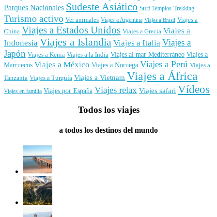
Sudeste Asiático
Parques Nacionales
Surf
Templos
Trekking
Turismo activo
Ver animales
Viajes a
Viajes a Argentina
Viajes a Brasil
Viajes a Estados Unidos
Viajes a
China
Viajes a Grecia
Viajes a Islandia
Viajes a
Indonesia
Viajes a Italia
Japón
Viajes al mar Mediterráneo
Viajes a
Viajes a Kenia
Viajes a la India
Viajes a Perú
Viajes a México
Marruecos
Viajes a Noruega
Viajes a
Viajes a África
Viajes a Vietnam
Tanzania
Viajes a Turquía
Vídeos
Viajes relax
Viajes por España
Viajes safari
Viajes en familia
Todos los viajes
a todos los destinos del mundo