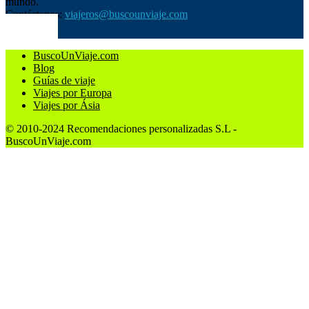
mundo.
Contáctanos:
viajeros@buscounviaje.com
SÍGUENOS
BuscoUnViaje.com
Blog
Guías de viaje
Viajes por Europa
Viajes por Ásia
© 2010-2024 Recomendaciones personalizadas S.L -
BuscoUnViaje.com