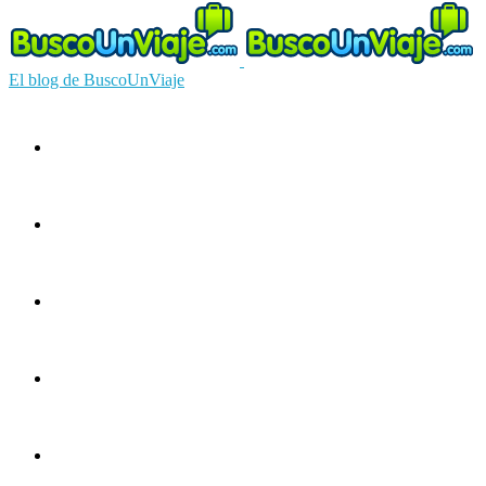
El blog de BuscoUnViaje
Circuitos
Ofertas
Guías
Europa
América