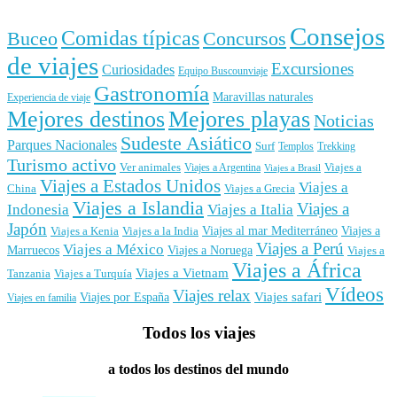
Consejos
Comidas típicas
Buceo
Concursos
de viajes
Excursiones
Curiosidades
Equipo Buscounviaje
Gastronomía
Maravillas naturales
Experiencia de viaje
Mejores destinos
Mejores playas
Noticias
Sudeste Asiático
Parques Nacionales
Surf
Templos
Trekking
Turismo activo
Ver animales
Viajes a
Viajes a Argentina
Viajes a Brasil
Viajes a Estados Unidos
Viajes a
China
Viajes a Grecia
Viajes a Islandia
Viajes a
Indonesia
Viajes a Italia
Japón
Viajes al mar Mediterráneo
Viajes a
Viajes a Kenia
Viajes a la India
Viajes a Perú
Viajes a México
Marruecos
Viajes a Noruega
Viajes a
Viajes a África
Viajes a Vietnam
Tanzania
Viajes a Turquía
Vídeos
Viajes relax
Viajes por España
Viajes safari
Viajes en familia
Todos los viajes
a todos los destinos del mundo