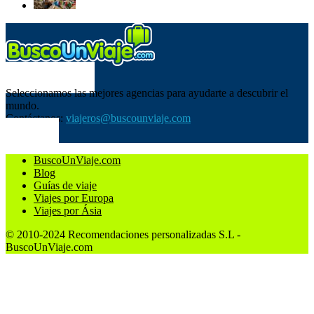
SOBRE NOSOTROS
Seleccionamos las mejores agencias para ayudarte a descubrir el
mundo.
Contáctanos:
viajeros@buscounviaje.com
SÍGUENOS
BuscoUnViaje.com
Blog
Guías de viaje
Viajes por Europa
Viajes por Ásia
© 2010-2024 Recomendaciones personalizadas S.L -
BuscoUnViaje.com