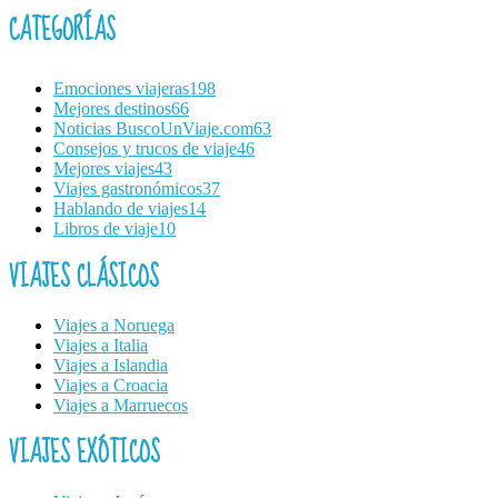
CATEGORÍAS
Emociones viajeras
198
Mejores destinos
66
Noticias BuscoUnViaje.com
63
Consejos y trucos de viaje
46
Mejores viajes
43
Viajes gastronómicos
37
Hablando de viajes
14
Libros de viaje
10
VIAJES CLÁSICOS
Viajes a Noruega
Viajes a Italia
Viajes a Islandia
Viajes a Croacia
Viajes a Marruecos
VIAJES EXÓTICOS