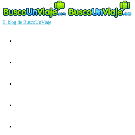
El blog de BuscoUnViaje
Circuitos
Ofertas
Guías
Europa
América