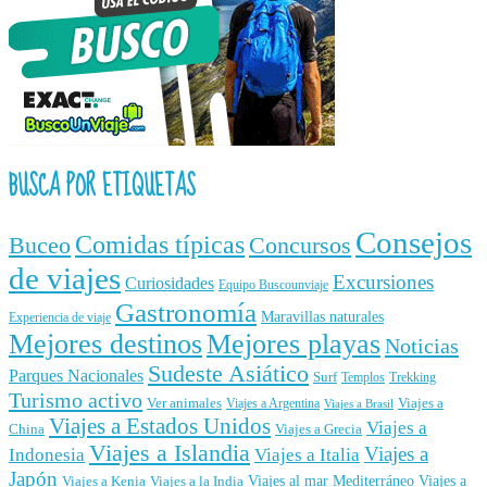
BUSCA POR ETIQUETAS
Consejos
Comidas típicas
Buceo
Concursos
de viajes
Excursiones
Curiosidades
Equipo Buscounviaje
Gastronomía
Maravillas naturales
Experiencia de viaje
Mejores destinos
Mejores playas
Noticias
Sudeste Asiático
Parques Nacionales
Surf
Templos
Trekking
Turismo activo
Ver animales
Viajes a
Viajes a Argentina
Viajes a Brasil
Viajes a Estados Unidos
Viajes a
China
Viajes a Grecia
Viajes a Islandia
Viajes a
Indonesia
Viajes a Italia
Japón
Viajes al mar Mediterráneo
Viajes a
Viajes a Kenia
Viajes a la India