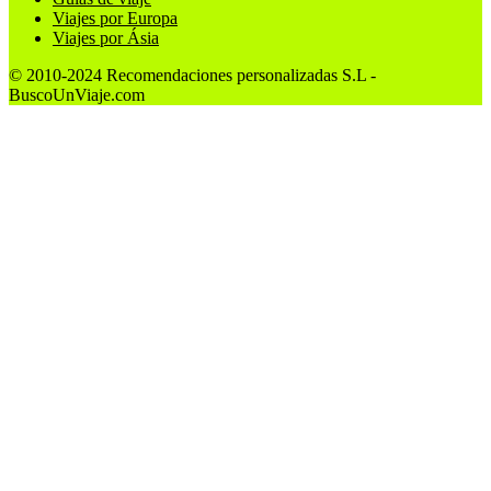
Viajes por Europa
Viajes por Ásia
© 2010-2024 Recomendaciones personalizadas S.L -
BuscoUnViaje.com