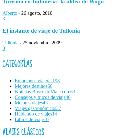
Turismo en Indonesia: la aldea de Wogo
Alberto
-
26 agosto, 2010
3
El instante de viaje de Tullonia
Tullonia
-
25 noviembre, 2009
0
CATEGORÍAS
Emociones viajeras
198
Mejores destinos
66
Noticias BuscoUnViaje.com
63
Consejos y trucos de viaje
46
Mejores viajes
43
Viajes gastronómicos
37
Hablando de viajes
14
Libros de viaje
10
VIAJES CLÁSICOS