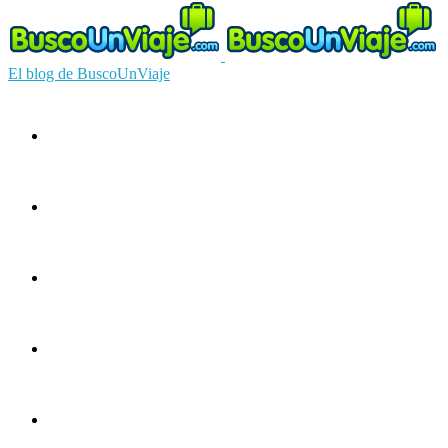
El blog de BuscoUnViaje
Circuitos
Ofertas
Guías
Europa
América