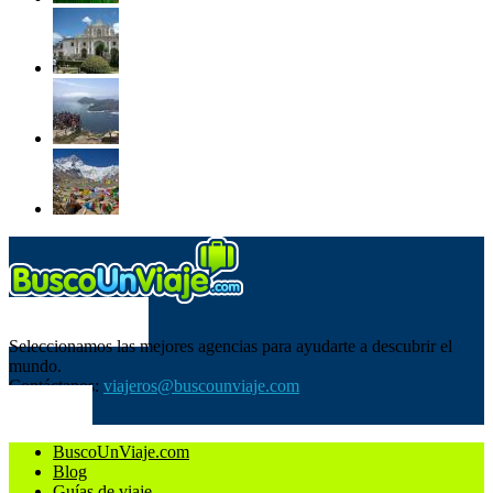
SOBRE NOSOTROS
Seleccionamos las mejores agencias para ayudarte a descubrir el
mundo.
Contáctanos:
viajeros@buscounviaje.com
SÍGUENOS
BuscoUnViaje.com
Blog
Guías de viaje