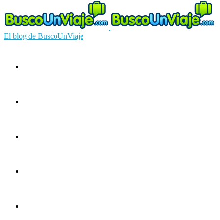
El blog de BuscoUnViaje
Circuitos
Ofertas
Guías
Europa
América