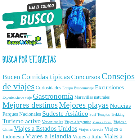
BUSCA POR ETIQUETAS
Consejos
Comidas típicas
Buceo
Concursos
de viajes
Excursiones
Curiosidades
Equipo Buscounviaje
Gastronomía
Maravillas naturales
Experiencia de viaje
Mejores destinos
Mejores playas
Noticias
Sudeste Asiático
Parques Nacionales
Surf
Templos
Trekking
Turismo activo
Ver animales
Viajes a
Viajes a Argentina
Viajes a Brasil
Viajes a Estados Unidos
Viajes a
China
Viajes a Grecia
Viajes a Islandia
Viajes a
Indonesia
Viajes a Italia