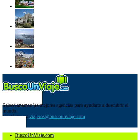
SOBRE NOSOTROS
Seleccionamos las mejores agencias para ayudarte a descubrir el
mundo.
Contáctanos:
viajeros@buscounviaje.com
SÍGUENOS
BuscoUnViaje.com