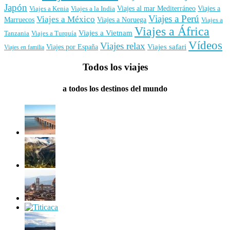
Japón
Viajes al mar Mediterráneo
Viajes a
Viajes a Kenia
Viajes a la India
Viajes a Perú
Viajes a México
Marruecos
Viajes a Noruega
Viajes a
Viajes a África
Viajes a Vietnam
Tanzania
Viajes a Turquía
Vídeos
Viajes relax
Viajes por España
Viajes safari
Viajes en familia
Todos los viajes
a todos los destinos del mundo