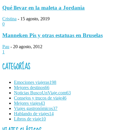
Qué llevar en la maleta a Jordania
Cristina
-
15 agosto, 2019
0
Manneken Pis y otras estatuas en Bruselas
Pau
-
20 agosto, 2012
1
CATEGORÍAS
Emociones viajeras
198
Mejores destinos
66
Noticias BuscoUnViaje.com
63
Consejos y trucos de viaje
46
Mejores viajes
43
Viajes gastronómicos
37
Hablando de viajes
14
Libros de viaje
10