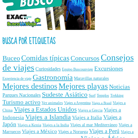
BUSCA POR ETIQUETAS
Consejos
Comidas típicas
Buceo
Concursos
de viajes
Excursiones
Curiosidades
Equipo Buscounviaje
Gastronomía
Maravillas naturales
Experiencia de viaje
Mejores destinos
Mejores playas
Noticias
Sudeste Asiático
Parques Nacionales
Surf
Templos
Trekking
Turismo activo
Ver animales
Viajes a
Viajes a Argentina
Viajes a Brasil
Viajes a Estados Unidos
Viajes a
China
Viajes a Grecia
Viajes a Islandia
Viajes a
Indonesia
Viajes a Italia
Japón
Viajes al mar Mediterráneo
Viajes a
Viajes a Kenia
Viajes a la India
Viajes a Perú
Viajes a México
Marruecos
Viajes a Noruega
Viajes a