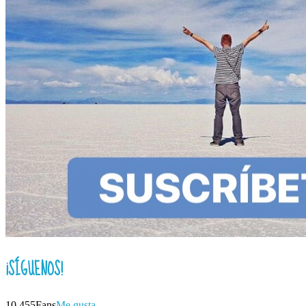
¡SÍGUENOS!
10,455
Fans
Me gusta