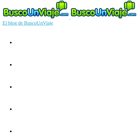
El blog de BuscoUnViaje
Circuitos
Ofertas
Guías
Europa
América