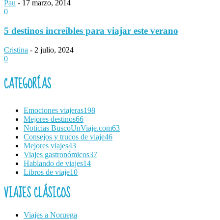
Pau
-
17 marzo, 2014
0
5 destinos increíbles para viajar este verano
Cristina
-
2 julio, 2024
0
CATEGORÍAS
Emociones viajeras
198
Mejores destinos
66
Noticias BuscoUnViaje.com
63
Consejos y trucos de viaje
46
Mejores viajes
43
Viajes gastronómicos
37
Hablando de viajes
14
Libros de viaje
10
VIAJES CLÁSICOS
Viajes a Noruega