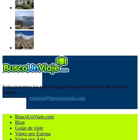
SOBRE NOSOTROS
Seleccionamos las mejores agencias para ayudarte a descubrir el
mundo.
Contáctanos:
viajeros@buscounviaje.com
SÍGUENOS
BuscoUnViaje.com
Blog
Guías de viaje
Viajes por Europa
Viajes por Ásia