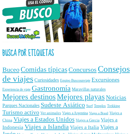
BUSCA POR ETIQUETAS
Consejos
Comidas típicas
Buceo
Concursos
de viajes
Excursiones
Curiosidades
Equipo Buscounviaje
Gastronomía
Maravillas naturales
Experiencia de viaje
Mejores destinos
Mejores playas
Noticias
Sudeste Asiático
Parques Nacionales
Surf
Templos
Trekking
Turismo activo
Ver animales
Viajes a
Viajes a Argentina
Viajes a Brasil
Viajes a Estados Unidos
Viajes a
China
Viajes a Grecia
Viajes a Islandia
Viajes a
Indonesia
Viajes a Italia
Japón