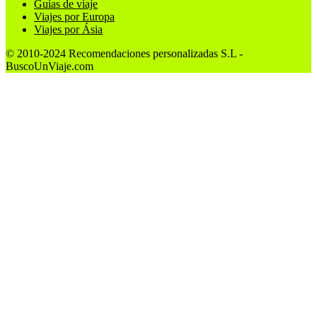
Guías de viaje
Viajes por Europa
Viajes por Ásia
© 2010-2024 Recomendaciones personalizadas S.L -
BuscoUnViaje.com