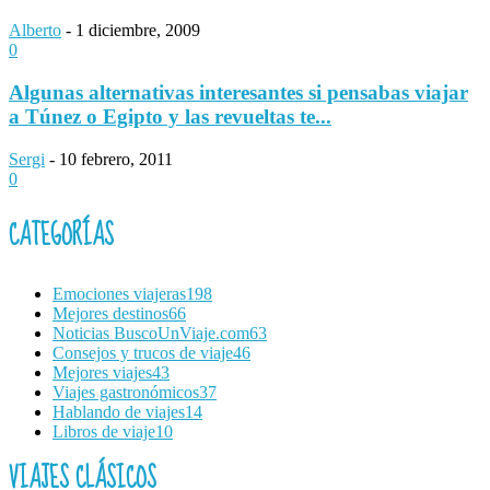
Alberto
-
1 diciembre, 2009
0
Algunas alternativas interesantes si pensabas viajar
a Túnez o Egipto y las revueltas te...
Sergi
-
10 febrero, 2011
0
CATEGORÍAS
Emociones viajeras
198
Mejores destinos
66
Noticias BuscoUnViaje.com
63
Consejos y trucos de viaje
46
Mejores viajes
43
Viajes gastronómicos
37
Hablando de viajes
14
Libros de viaje
10
VIAJES CLÁSICOS