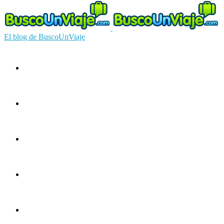
El blog de BuscoUnViaje
Circuitos
Ofertas
Guías
Europa
América