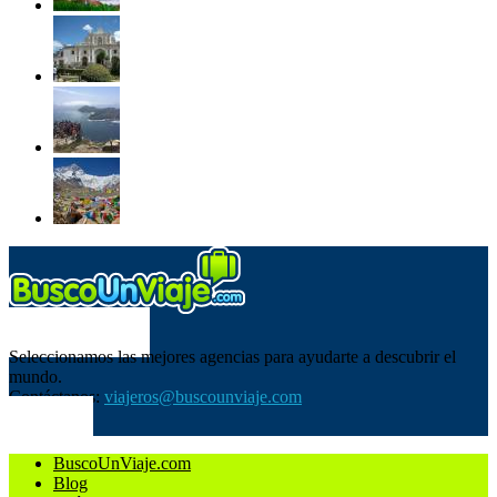
SOBRE NOSOTROS
Seleccionamos las mejores agencias para ayudarte a descubrir el
mundo.
Contáctanos:
viajeros@buscounviaje.com
SÍGUENOS
BuscoUnViaje.com
Blog