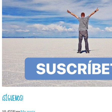
¡SÍGUENOS!
10,455
Fans
Me gusta