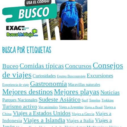
BUSCA POR ETIQUETAS
Consejos
Comidas típicas
Buceo
Concursos
de viajes
Excursiones
Curiosidades
Equipo Buscounviaje
Gastronomía
Maravillas naturales
Experiencia de viaje
Mejores destinos
Mejores playas
Noticias
Sudeste Asiático
Parques Nacionales
Surf
Templos
Trekking
Turismo activo
Ver animales
Viajes a
Viajes a Argentina
Viajes a Brasil
Viajes a Estados Unidos
Viajes a
China
Viajes a Grecia
Viajes a Islandia
Viajes a
Indonesia
Viajes a Italia
Japón