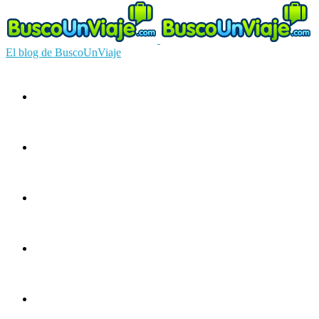
El blog de BuscoUnViaje
Circuitos
Ofertas
Guías
Europa
América