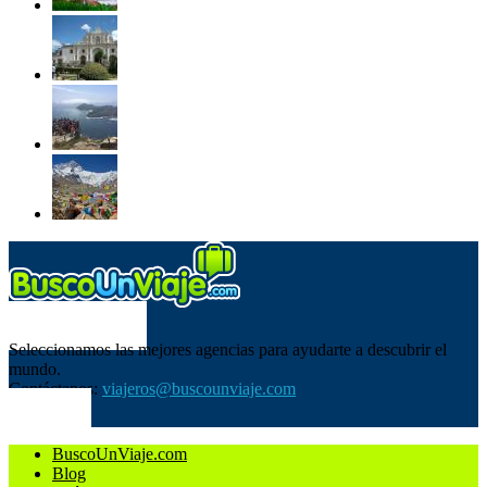
SOBRE NOSOTROS
Seleccionamos las mejores agencias para ayudarte a descubrir el
mundo.
Contáctanos:
viajeros@buscounviaje.com
SÍGUENOS
BuscoUnViaje.com
Blog