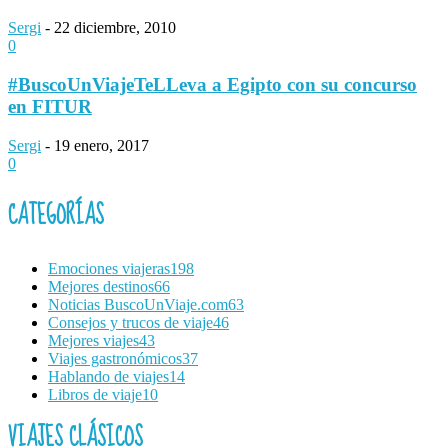
Sergi
-
22 diciembre, 2010
0
#BuscoUnViajeTeLLeva a Egipto con su concurso
en FITUR
Sergi
-
19 enero, 2017
0
CATEGORÍAS
Emociones viajeras
198
Mejores destinos
66
Noticias BuscoUnViaje.com
63
Consejos y trucos de viaje
46
Mejores viajes
43
Viajes gastronómicos
37
Hablando de viajes
14
Libros de viaje
10
VIAJES CLÁSICOS