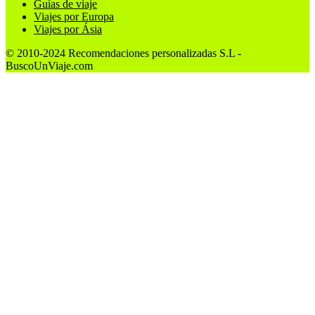
Guías de viaje
Viajes por Europa
Viajes por Ásia
© 2010-2024 Recomendaciones personalizadas S.L -
BuscoUnViaje.com