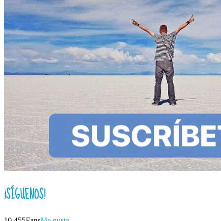
¡SÍGUENOS!
10,455
Fans
Me gusta