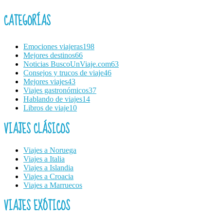
CATEGORÍAS
Emociones viajeras
198
Mejores destinos
66
Noticias BuscoUnViaje.com
63
Consejos y trucos de viaje
46
Mejores viajes
43
Viajes gastronómicos
37
Hablando de viajes
14
Libros de viaje
10
VIAJES CLÁSICOS
Viajes a Noruega
Viajes a Italia
Viajes a Islandia
Viajes a Croacia
Viajes a Marruecos
VIAJES EXÓTICOS