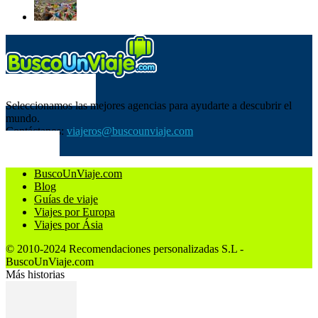
SOBRE NOSOTROS
Seleccionamos las mejores agencias para ayudarte a descubrir el
mundo.
Contáctanos:
viajeros@buscounviaje.com
SÍGUENOS
BuscoUnViaje.com
Blog
Guías de viaje
Viajes por Europa
Viajes por Ásia
© 2010-2024 Recomendaciones personalizadas S.L -
BuscoUnViaje.com
Más historias