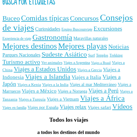
BUSCA POR ETIQUETAS
Consejos
Comidas típicas
Buceo
Concursos
de viajes
Excursiones
Curiosidades
Equipo Buscounviaje
Gastronomía
Maravillas naturales
Experiencia de viaje
Mejores destinos
Mejores playas
Noticias
Sudeste Asiático
Parques Nacionales
Surf
Templos
Trekking
Turismo activo
Ver animales
Viajes a
Viajes a Argentina
Viajes a Brasil
Viajes a Estados Unidos
Viajes a
China
Viajes a Grecia
Viajes a Islandia
Viajes a
Indonesia
Viajes a Italia
Japón
Viajes al mar Mediterráneo
Viajes a
Viajes a Kenia
Viajes a la India
Viajes a Perú
Viajes a México
Marruecos
Viajes a Noruega
Viajes a
Viajes a África
Viajes a Vietnam
Tanzania
Viajes a Turquía
Vídeos
Viajes relax
Viajes por España
Viajes safari
Viajes en familia
Todos los viajes
a todos los destinos del mundo