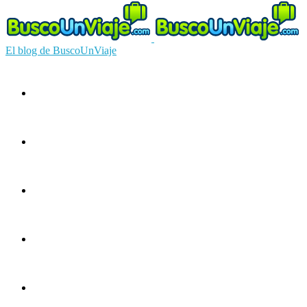
El blog de BuscoUnViaje
Circuitos
Ofertas
Guías
Europa
América