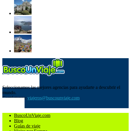
SOBRE NOSOTROS
Seleccionamos las mejores agencias para ayudarte a descubrir el
mundo.
Contáctanos:
viajeros@buscounviaje.com
SÍGUENOS
BuscoUnViaje.com
Blog
Guías de viaje