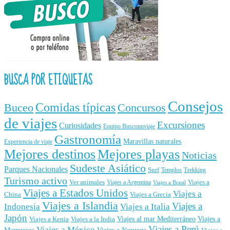
BUSCA POR ETIQUETAS
Consejos
Comidas típicas
Buceo
Concursos
de viajes
Excursiones
Curiosidades
Equipo Buscounviaje
Gastronomía
Maravillas naturales
Experiencia de viaje
Mejores destinos
Mejores playas
Noticias
Sudeste Asiático
Parques Nacionales
Surf
Templos
Trekking
Turismo activo
Ver animales
Viajes a
Viajes a Argentina
Viajes a Brasil
Viajes a Estados Unidos
Viajes a
China
Viajes a Grecia
Viajes a Islandia
Viajes a
Indonesia
Viajes a Italia
Japón
Viajes al mar Mediterráneo
Viajes a
Viajes a Kenia
Viajes a la India
Viajes a Perú
Viajes a México
Marruecos
Viajes a Noruega