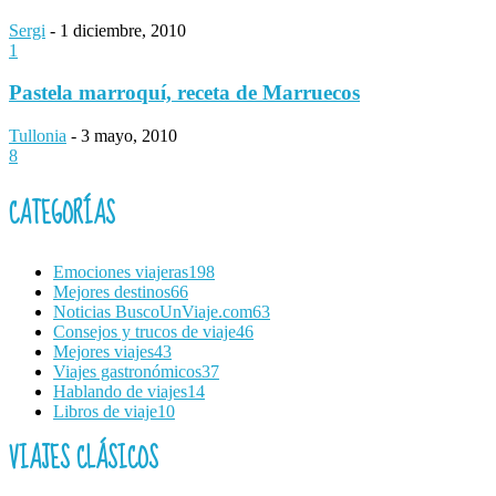
Sergi
-
1 diciembre, 2010
1
Pastela marroquí, receta de Marruecos
Tullonia
-
3 mayo, 2010
8
CATEGORÍAS
Emociones viajeras
198
Mejores destinos
66
Noticias BuscoUnViaje.com
63
Consejos y trucos de viaje
46
Mejores viajes
43
Viajes gastronómicos
37
Hablando de viajes
14
Libros de viaje
10
VIAJES CLÁSICOS