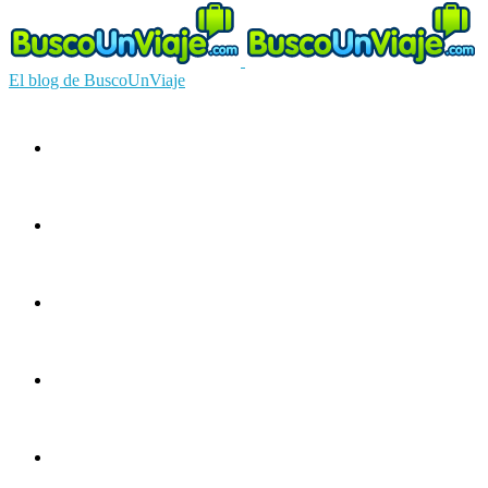
El blog de BuscoUnViaje
Circuitos
Ofertas
Guías
Europa
América