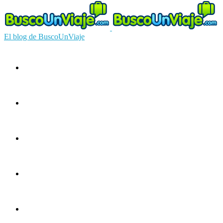
El blog de BuscoUnViaje
Circuitos
Ofertas
Guías
Europa
América