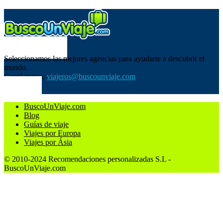
SOBRE NOSOTROS
Seleccionamos las mejores agencias para ayudarte a descubrir el
mundo.
Contáctanos:
viajeros@buscounviaje.com
SÍGUENOS
BuscoUnViaje.com
Blog
Guías de viaje
Viajes por Europa
Viajes por Ásia
© 2010-2024 Recomendaciones personalizadas S.L -
BuscoUnViaje.com