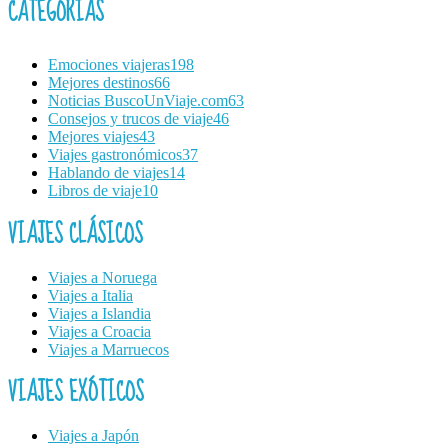
CATEGORÍAS
Emociones viajeras
198
Mejores destinos
66
Noticias BuscoUnViaje.com
63
Consejos y trucos de viaje
46
Mejores viajes
43
Viajes gastronómicos
37
Hablando de viajes
14
Libros de viaje
10
VIAJES CLÁSICOS
Viajes a Noruega
Viajes a Italia
Viajes a Islandia
Viajes a Croacia
Viajes a Marruecos
VIAJES EXÓTICOS
Viajes a Japón