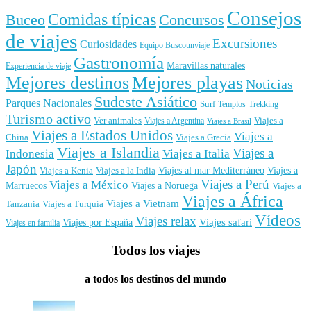
Consejos
Comidas típicas
Buceo
Concursos
de viajes
Excursiones
Curiosidades
Equipo Buscounviaje
Gastronomía
Maravillas naturales
Experiencia de viaje
Mejores destinos
Mejores playas
Noticias
Sudeste Asiático
Parques Nacionales
Surf
Templos
Trekking
Turismo activo
Ver animales
Viajes a
Viajes a Argentina
Viajes a Brasil
Viajes a Estados Unidos
Viajes a
China
Viajes a Grecia
Viajes a Islandia
Viajes a
Indonesia
Viajes a Italia
Japón
Viajes al mar Mediterráneo
Viajes a
Viajes a Kenia
Viajes a la India
Viajes a Perú
Viajes a México
Marruecos
Viajes a Noruega
Viajes a
Viajes a África
Viajes a Vietnam
Tanzania
Viajes a Turquía
Vídeos
Viajes relax
Viajes por España
Viajes safari
Viajes en familia
Todos los viajes
a todos los destinos del mundo