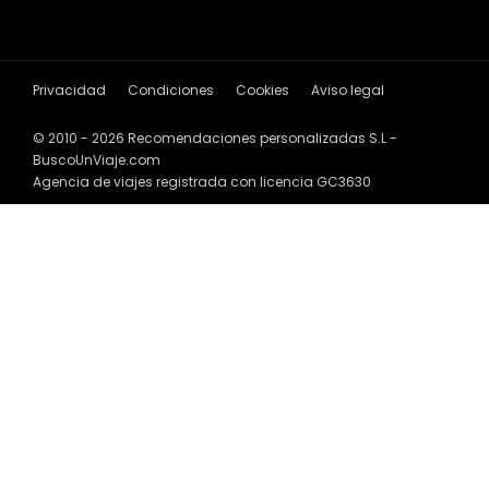
Privacidad
Condiciones
Cookies
Aviso legal
© 2010 - 2026 Recomendaciones personalizadas S.L -
BuscoUnViaje.com
Agencia de viajes registrada con licencia GC3630