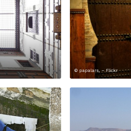
© papalars, – Flickr