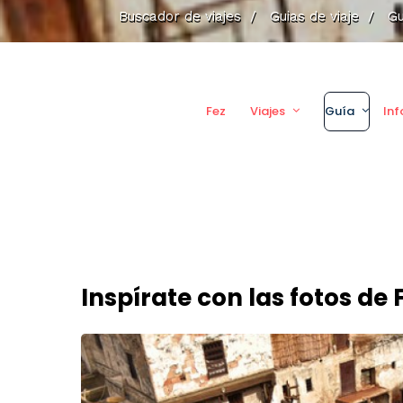
Buscador de viajes
/
Guias de viaje
/
Gu
Fez
Viajes
Guía
Inf
Inspírate con las fotos de 