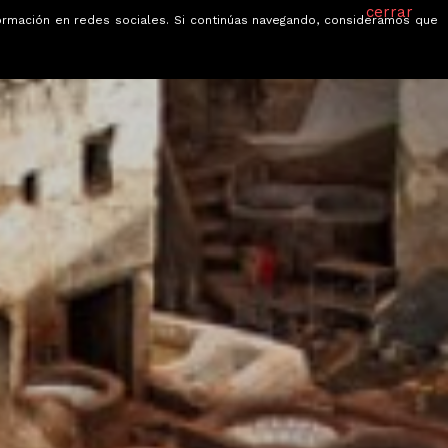
cerrar
información en redes sociales. Si continúas navegando, consideramos que
je
Ofertas
Blog
Quiénes somos