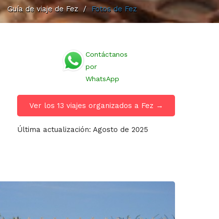
/
Guía de viaje de Fez
/
Fotos de Fez
Contáctanos
por
WhatsApp
Ver los 13 viajes organizados a Fez →
Última actualización: Agosto de 2025