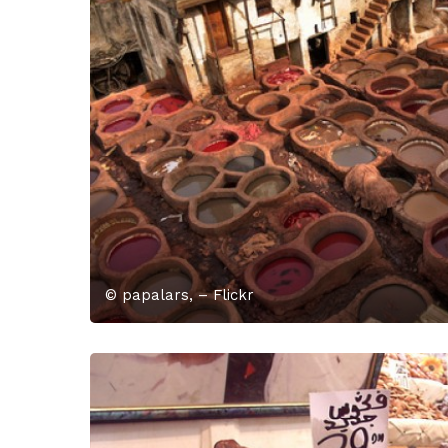
© papalars, – Flickr