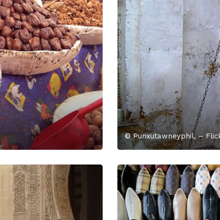
© Punxutawneyphil, – Flic