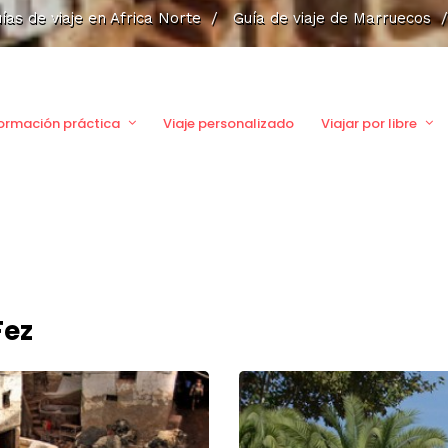
ías de viaje en Africa Norte
/
Guía de viaje de Marruecos
ormación práctica
Viaje personalizado
Viajar por libre
Fez