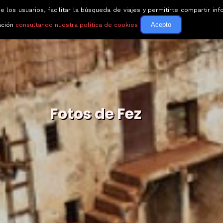
e los usuarios, facilitar la búsqueda de viajes y permitirte compartir 
Circuitos
Guías de via
Acepto
ación
consultando nuestra política de cookies
Fotos de Fez