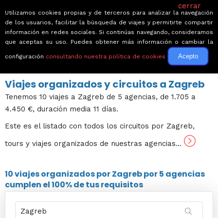
cerrar
Utilizamos cookies propias y de terceros para analizar la navegación
de los usuarios, facilitar la búsqueda de viajes y permitirte compartir
información en redes sociales. Si continúas navegando, consideramos
que aceptas su uso. Puedes obtener más información o cambiar la
Acepto
configuración
consultando nuestra política de cookies
← Volver a Circuitos por Croacia
Viajes organizados y circuitos a Zagreb
Tenemos 10 viajes a Zagreb de 5 agencias, de 1.705 a
4.450 €, duración media 11 días.
Este es el listado con todos los circuitos por Zagreb,
tours y viajes organizados de nuestras agencias...
10 viajes
organizados por Zagreb por
5 agencias
cumplen el 100% de tus requisitos