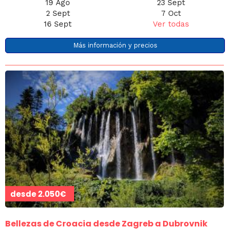
19 Ago
23 Sept
2 Sept
7 Oct
16 Sept
Ver todas
Más información y precios
desde
2.050€
Bellezas de Croacia desde Zagreb a Dubrovnik