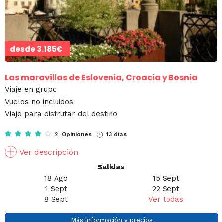
desde
3.185€
Las maravillas de Eslovenia, Croacia y Bosnia
Viaje en grupo
Vuelos no incluidos
Viaje para disfrutar del destino
2 Opiniones
13 días
Ver descripción
Salidas
18 Ago
15 Sept
1 Sept
22 Sept
8 Sept
Ver todas
Más información y precios