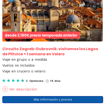
desde
2.150€
precio temporada anterior
Circuito Zagreb-Dubrovnik: visitamos los Lagos
de Plitvice + 1 semana en Velero
Viaje en grupo o a medida
Vuelos no incluidos
Viaje en crucero o velero
3 Opiniones
14 días
Ver descripción
Más información y precios