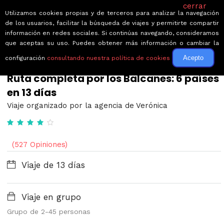
cerrar
Utilizamos cookies propias y de terceros para analizar la navegación
de los usuarios, facilitar la búsqueda de viajes y permitirte compartir
información en redes sociales. Si continúas navegando, consideramos
que aceptas su uso. Puedes obtener más información o cambiar la
Acepto
configuración
consultando nuestra política de cookies
← Volver a Circuitos por Dubrovnik
Ruta completa por los Balcanes: 6 países
en 13 días
Viaje organizado por la agencia de Verónica
(527 Opiniones)
Viaje de 13 días
Viaje en grupo
Grupo de 2-45 personas