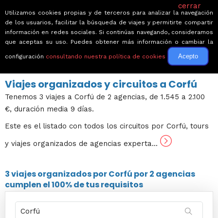
cerrar
Utilizamos cookies propias y de terceros para analizar la navegación
de los usuarios, facilitar la búsqueda de viajes y permitirte compartir
información en redes sociales. Si continúas navegando, consideramos
que aceptas su uso. Puedes obtener más información o cambiar la
Acepto
configuración
consultando nuestra política de cookies
← Volver a Circuitos por Grecia
Viajes organizados y circuitos a Corfú
Tenemos 3 viajes a Corfú de 2 agencias, de 1.545 a 2.100
€, duración media 9 días.
Este es el listado con todos los circuitos por Corfú, tours
y viajes organizados de agencias experta...
3 viajes
organizados por Corfú por
2 agencias
cumplen el 100% de tus requisitos