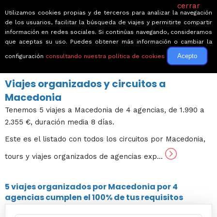
cerrar
Utilizamos cookies propias y de terceros para analizar la navegación
de los usuarios, facilitar la búsqueda de viajes y permitirte compartir
información en redes sociales. Si continúas navegando, consideramos
que aceptas su uso. Puedes obtener más información o cambiar la
Acepto
configuración
consultando nuestra política de cookies
← Volver a Circuitos por Europa
Viajes organizados y circuitos a
Macedonia
Tenemos 5 viajes a Macedonia de 4 agencias, de 1.990 a
2.355 €, duración media 8 días.
Este es el listado con todos los circuitos por Macedonia,
tours y viajes organizados de agencias exp...
5 viajes
organizados por Macedonia por
4
agencias
cumplen el 100% de tus requisitos