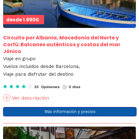
desde
1.990€
Circuito por Albania, Macedonia del Norte y
Corfú: Balcanes auténticos y costas del mar
Jónico
Viaje en grupo
Vuelos incluidos desde Barcelona,
Viaje para disfrutar del destino
33 Opiniones
0 días
Ver descripción
Más información y precios