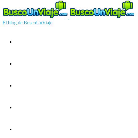
El blog de BuscoUnViaje
Circuitos
Ofertas
Guías
Europa
América