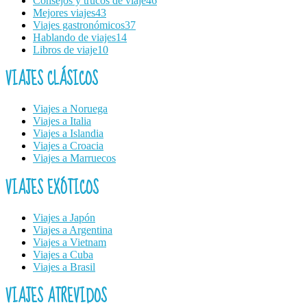
Consejos y trucos de viaje
46
Mejores viajes
43
Viajes gastronómicos
37
Hablando de viajes
14
Libros de viaje
10
VIAJES CLÁSICOS
Viajes a Noruega
Viajes a Italia
Viajes a Islandia
Viajes a Croacia
Viajes a Marruecos
VIAJES EXÓTICOS
Viajes a Japón
Viajes a Argentina
Viajes a Vietnam
Viajes a Cuba
Viajes a Brasil
VIAJES ATREVIDOS