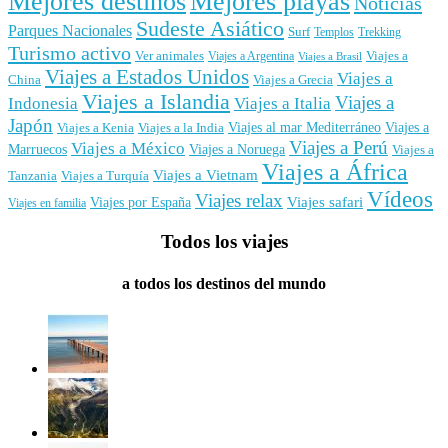
Mejores destinos
Mejores playas
Noticias
Sudeste Asiático
Parques Nacionales
Surf
Templos
Trekking
Turismo activo
Ver animales
Viajes a
Viajes a Argentina
Viajes a Brasil
Viajes a Estados Unidos
Viajes a
China
Viajes a Grecia
Viajes a Islandia
Viajes a
Indonesia
Viajes a Italia
Japón
Viajes al mar Mediterráneo
Viajes a
Viajes a Kenia
Viajes a la India
Viajes a Perú
Viajes a México
Marruecos
Viajes a Noruega
Viajes a
Viajes a África
Viajes a Vietnam
Tanzania
Viajes a Turquía
Vídeos
Viajes relax
Viajes por España
Viajes safari
Viajes en familia
Todos los viajes
a todos los destinos del mundo