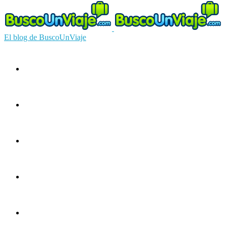
El blog de BuscoUnViaje
Circuitos
Ofertas
Guías
Europa
América