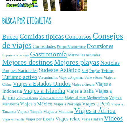
BUSCA POR ETIQUETAS
Consejos
Comidas típicas
Buceo
Concursos
de viajes
Excursiones
Curiosidades
Equipo Buscounviaje
Gastronomía
Maravillas naturales
Experiencia de viaje
Mejores destinos
Mejores playas
Noticias
Sudeste Asiático
Parques Nacionales
Surf
Templos
Trekking
Turismo activo
Ver animales
Viajes a
Viajes a Argentina
Viajes a Brasil
Viajes a Estados Unidos
Viajes a
China
Viajes a Grecia
Viajes a Islandia
Viajes a
Indonesia
Viajes a Italia
Japón
Viajes al mar Mediterráneo
Viajes a
Viajes a Kenia
Viajes a la India
Viajes a Perú
Viajes a México
Marruecos
Viajes a Noruega
Viajes a
Viajes a África
Viajes a Vietnam
Tanzania
Viajes a Turquía
Vídeos
Viajes relax
Viajes por España
Viajes safari
Viajes en familia