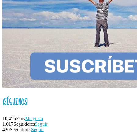
¡SÍGUENOS!
10,455
Fans
Me gusta
1,017
Seguidores
Seguir
420
Seguidores
Seguir