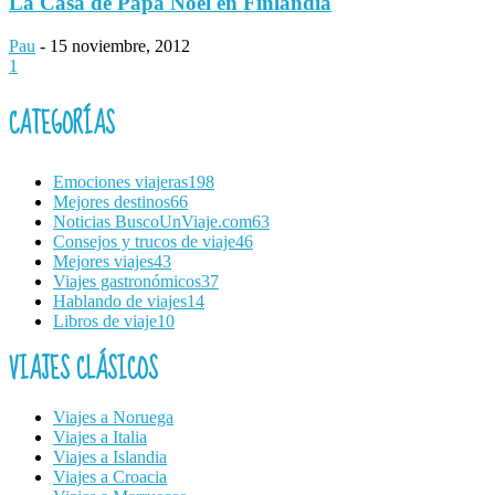
La Casa de Papá Noel en Finlandia
Pau
-
15 noviembre, 2012
1
CATEGORÍAS
Emociones viajeras
198
Mejores destinos
66
Noticias BuscoUnViaje.com
63
Consejos y trucos de viaje
46
Mejores viajes
43
Viajes gastronómicos
37
Hablando de viajes
14
Libros de viaje
10
VIAJES CLÁSICOS
Viajes a Noruega
Viajes a Italia
Viajes a Islandia
Viajes a Croacia