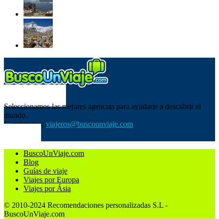
SOBRE NOSOTROS
Seleccionamos las mejores agencias para ayudarte a descubrir el
mundo.
Contáctanos:
viajeros@buscounviaje.com
SÍGUENOS
BuscoUnViaje.com
Blog
Guías de viaje
Viajes por Europa
Viajes por Ásia
© 2010-2024 Recomendaciones personalizadas S.L -
BuscoUnViaje.com