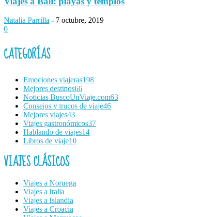
Viajes a Bali: playas y templos
Natalia Parrilla
-
7 octubre, 2019
0
CATEGORÍAS
Emociones viajeras
198
Mejores destinos
66
Noticias BuscoUnViaje.com
63
Consejos y trucos de viaje
46
Mejores viajes
43
Viajes gastronómicos
37
Hablando de viajes
14
Libros de viaje
10
VIAJES CLÁSICOS
Viajes a Noruega
Viajes a Italia
Viajes a Islandia
Viajes a Croacia