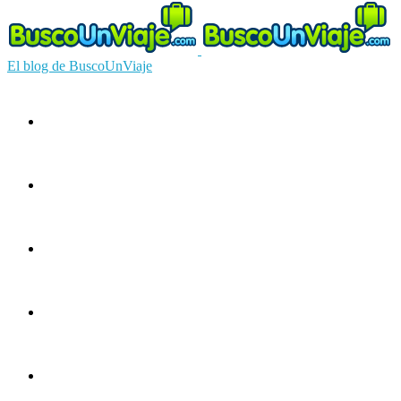
El blog de BuscoUnViaje
Circuitos
Ofertas
Guías
Europa
América