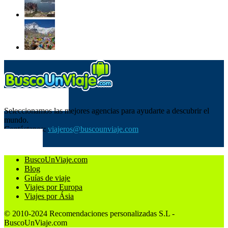
SOBRE NOSOTROS
Seleccionamos las mejores agencias para ayudarte a descubrir el
mundo.
Contáctanos:
viajeros@buscounviaje.com
SÍGUENOS
BuscoUnViaje.com
Blog
Guías de viaje
Viajes por Europa
Viajes por Ásia
© 2010-2024 Recomendaciones personalizadas S.L -
BuscoUnViaje.com