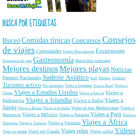
BUSCA POR ETIQUETAS
Consejos
Comidas típicas
Buceo
Concursos
de viajes
Excursiones
Curiosidades
Equipo Buscounviaje
Gastronomía
Maravillas naturales
Experiencia de viaje
Mejores destinos
Mejores playas
Noticias
Sudeste Asiático
Parques Nacionales
Surf
Templos
Trekking
Turismo activo
Ver animales
Viajes a
Viajes a Argentina
Viajes a Brasil
Viajes a Estados Unidos
Viajes a
China
Viajes a Grecia
Viajes a Islandia
Viajes a
Indonesia
Viajes a Italia
Japón
Viajes al mar Mediterráneo
Viajes a
Viajes a Kenia
Viajes a la India
Viajes a Perú
Viajes a México
Marruecos
Viajes a Noruega
Viajes a
Viajes a África
Viajes a Vietnam
Tanzania
Viajes a Turquía
Vídeos
Viajes relax
Viajes por España
Viajes safari
Viajes en familia