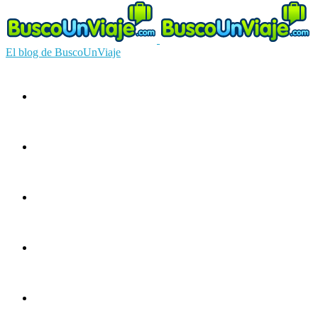
El blog de BuscoUnViaje
Circuitos
Ofertas
Guías
Europa
América