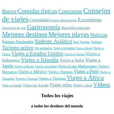
Consejos
Comidas típicas
Buceo
Concursos
de viajes
Excursiones
Curiosidades
Equipo Buscounviaje
Gastronomía
Maravillas naturales
Experiencia de viaje
Mejores destinos
Mejores playas
Noticias
Sudeste Asiático
Parques Nacionales
Surf
Templos
Trekking
Turismo activo
Ver animales
Viajes a
Viajes a Argentina
Viajes a Brasil
Viajes a Estados Unidos
Viajes a
China
Viajes a Grecia
Viajes a Islandia
Viajes a
Indonesia
Viajes a Italia
Japón
Viajes al mar Mediterráneo
Viajes a
Viajes a Kenia
Viajes a la India
Viajes a Perú
Viajes a México
Marruecos
Viajes a Noruega
Viajes a
Viajes a África
Viajes a Vietnam
Tanzania
Viajes a Turquía
Vídeos
Viajes relax
Viajes por España
Viajes safari
Viajes en familia
Todos los viajes
a todos los destinos del mundo