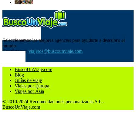
SOBRE NOSOTROS
Seleccionamos las mejores agencias para ayudarte a descubrir el
mundo.
Contáctanos:
viajeros@buscounviaje.com
SÍGUENOS
BuscoUnViaje.com
Blog
Guías de viaje
Viajes por Europa
Viajes por Ásia
© 2010-2024 Recomendaciones personalizadas S.L -
BuscoUnViaje.com