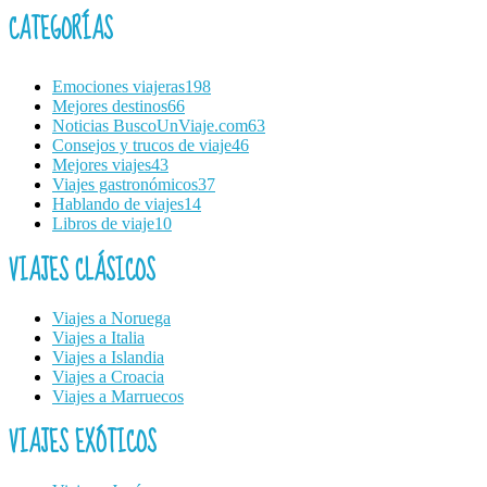
CATEGORÍAS
Emociones viajeras
198
Mejores destinos
66
Noticias BuscoUnViaje.com
63
Consejos y trucos de viaje
46
Mejores viajes
43
Viajes gastronómicos
37
Hablando de viajes
14
Libros de viaje
10
VIAJES CLÁSICOS
Viajes a Noruega
Viajes a Italia
Viajes a Islandia
Viajes a Croacia
Viajes a Marruecos
VIAJES EXÓTICOS