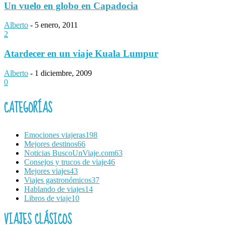
Un vuelo en globo en Capadocia
Alberto
-
5 enero, 2011
2
Atardecer en un viaje Kuala Lumpur
Alberto
-
1 diciembre, 2009
0
CATEGORÍAS
Emociones viajeras
198
Mejores destinos
66
Noticias BuscoUnViaje.com
63
Consejos y trucos de viaje
46
Mejores viajes
43
Viajes gastronómicos
37
Hablando de viajes
14
Libros de viaje
10
VIAJES CLÁSICOS