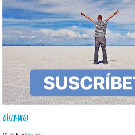
¡SÍGUENOS!
10,455
Fans
Me gusta