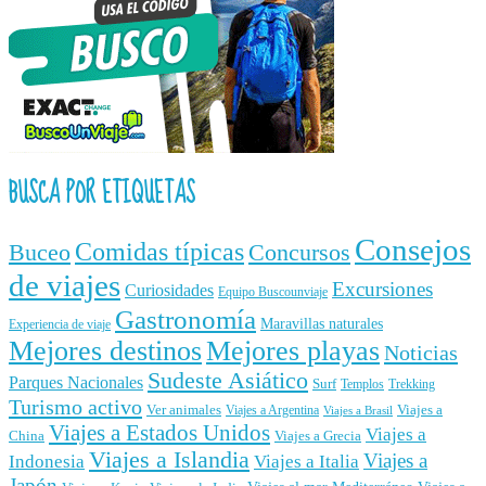
BUSCA POR ETIQUETAS
Consejos
Comidas típicas
Buceo
Concursos
de viajes
Excursiones
Curiosidades
Equipo Buscounviaje
Gastronomía
Maravillas naturales
Experiencia de viaje
Mejores destinos
Mejores playas
Noticias
Sudeste Asiático
Parques Nacionales
Surf
Templos
Trekking
Turismo activo
Ver animales
Viajes a
Viajes a Argentina
Viajes a Brasil
Viajes a Estados Unidos
Viajes a
China
Viajes a Grecia
Viajes a Islandia
Viajes a
Indonesia
Viajes a Italia
Japón