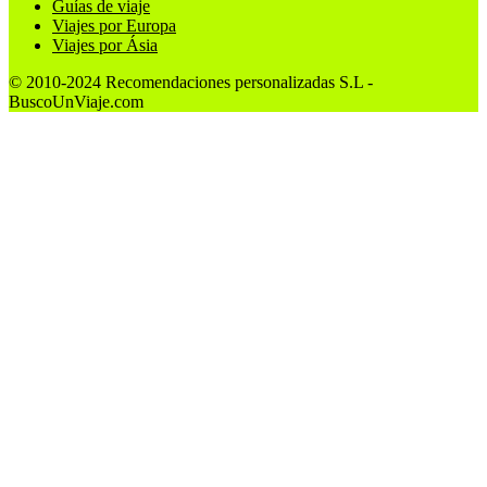
Guías de viaje
Viajes por Europa
Viajes por Ásia
© 2010-2024 Recomendaciones personalizadas S.L -
BuscoUnViaje.com