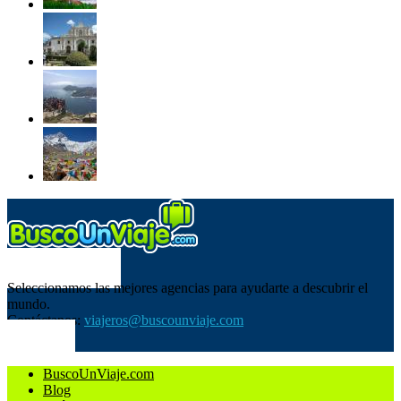
SOBRE NOSOTROS
Seleccionamos las mejores agencias para ayudarte a descubrir el
mundo.
Contáctanos:
viajeros@buscounviaje.com
SÍGUENOS
BuscoUnViaje.com
Blog