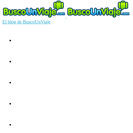
El blog de BuscoUnViaje
Circuitos
Ofertas
Guías
Europa
América