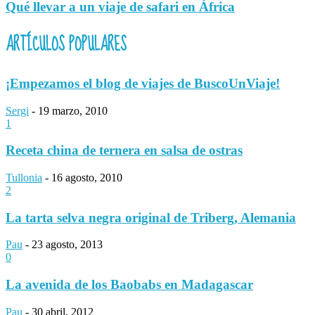
Qué llevar a un viaje de safari en África
ARTÍCULOS POPULARES
¡Empezamos el blog de viajes de BuscoUnViaje!
Sergi
-
19 marzo, 2010
1
Receta china de ternera en salsa de ostras
Tullonia
-
16 agosto, 2010
2
La tarta selva negra original de Triberg, Alemania
Pau
-
23 agosto, 2013
0
La avenida de los Baobabs en Madagascar
Pau
-
30 abril, 2012