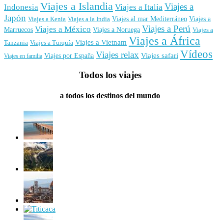
Viajes a Islandia
Viajes a
Indonesia
Viajes a Italia
Japón
Viajes al mar Mediterráneo
Viajes a
Viajes a Kenia
Viajes a la India
Viajes a Perú
Viajes a México
Marruecos
Viajes a Noruega
Viajes a
Viajes a África
Viajes a Vietnam
Tanzania
Viajes a Turquía
Vídeos
Viajes relax
Viajes por España
Viajes safari
Viajes en familia
Todos los viajes
a todos los destinos del mundo