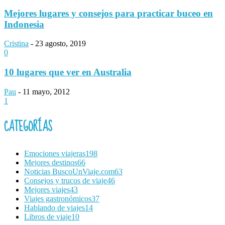
Mejores lugares y consejos para practicar buceo en
Indonesia
Cristina
-
23 agosto, 2019
0
10 lugares que ver en Australia
Pau
-
11 mayo, 2012
1
CATEGORÍAS
Emociones viajeras
198
Mejores destinos
66
Noticias BuscoUnViaje.com
63
Consejos y trucos de viaje
46
Mejores viajes
43
Viajes gastronómicos
37
Hablando de viajes
14
Libros de viaje
10