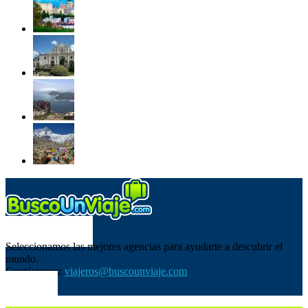
SOBRE NOSOTROS
Seleccionamos las mejores agencias para ayudarte a descubrir el
mundo.
Contáctanos:
viajeros@buscounviaje.com
SÍGUENOS