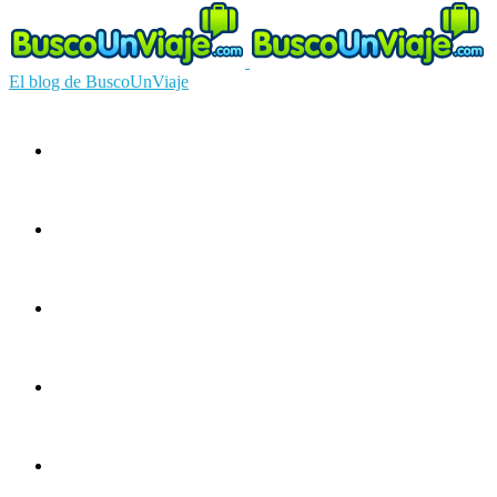
El blog de BuscoUnViaje
Circuitos
Ofertas
Guías
Europa
América