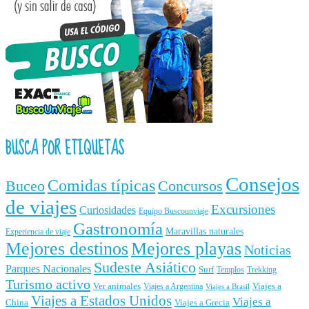
BUSCA POR ETIQUETAS
Consejos
Comidas típicas
Buceo
Concursos
de viajes
Excursiones
Curiosidades
Equipo Buscounviaje
Gastronomía
Maravillas naturales
Experiencia de viaje
Mejores destinos
Mejores playas
Noticias
Sudeste Asiático
Parques Nacionales
Surf
Templos
Trekking
Turismo activo
Ver animales
Viajes a
Viajes a Argentina
Viajes a Brasil
Viajes a Estados Unidos
Viajes a
China
Viajes a Grecia