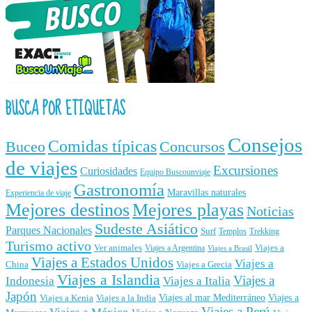
BUSCA POR ETIQUETAS
Consejos
Comidas típicas
Buceo
Concursos
de viajes
Excursiones
Curiosidades
Equipo Buscounviaje
Gastronomía
Maravillas naturales
Experiencia de viaje
Mejores destinos
Mejores playas
Noticias
Sudeste Asiático
Parques Nacionales
Surf
Templos
Trekking
Turismo activo
Ver animales
Viajes a
Viajes a Argentina
Viajes a Brasil
Viajes a Estados Unidos
Viajes a
China
Viajes a Grecia
Viajes a Islandia
Viajes a
Indonesia
Viajes a Italia
Japón
Viajes al mar Mediterráneo
Viajes a
Viajes a Kenia
Viajes a la India
Viajes a Perú