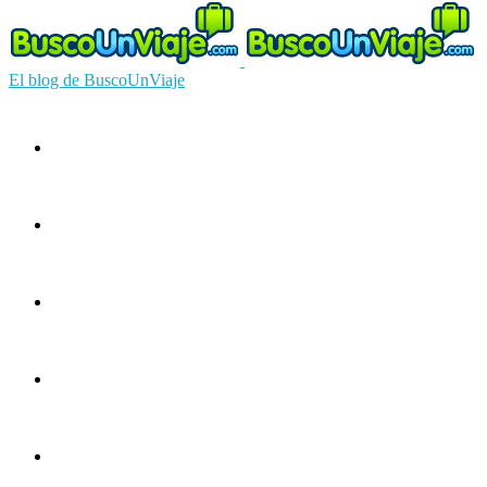
El blog de BuscoUnViaje
Circuitos
Ofertas
Guías
Europa
América