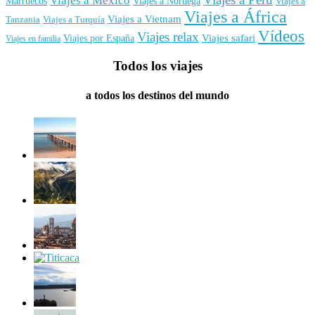
Viajes a México
Marruecos
Viajes a Noruega
Viajes a
Viajes a África
Viajes a Vietnam
Tanzania
Viajes a Turquía
Vídeos
Viajes relax
Viajes por España
Viajes safari
Viajes en familia
Todos los viajes
a todos los destinos del mundo