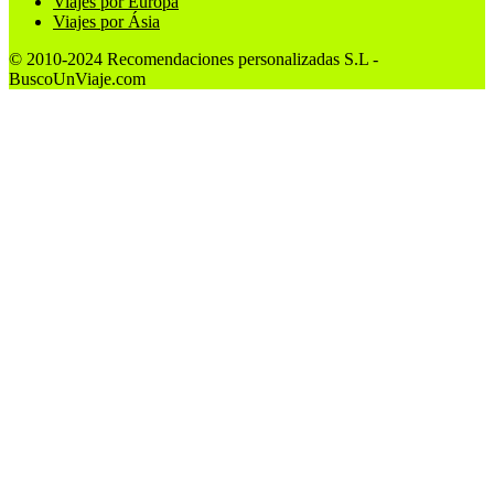
Viajes por Europa
Viajes por Ásia
© 2010-2024 Recomendaciones personalizadas S.L -
BuscoUnViaje.com