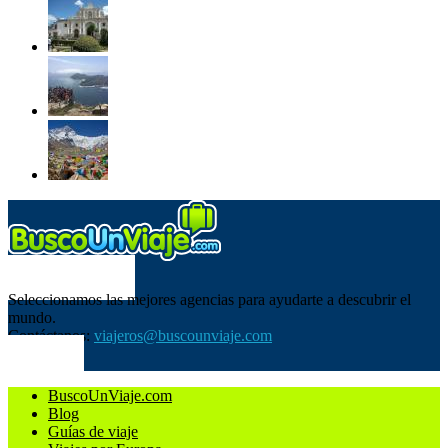
SOBRE NOSOTROS
Seleccionamos las mejores agencias para ayudarte a descubrir el
mundo.
Contáctanos:
viajeros@buscounviaje.com
SÍGUENOS
BuscoUnViaje.com
Blog
Guías de viaje