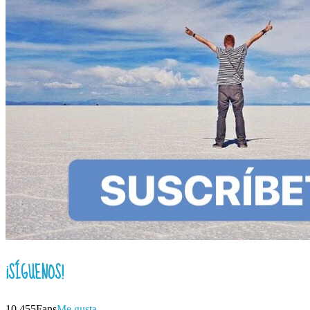
¡SÍGUENOS!
10,455
Fans
Me gusta