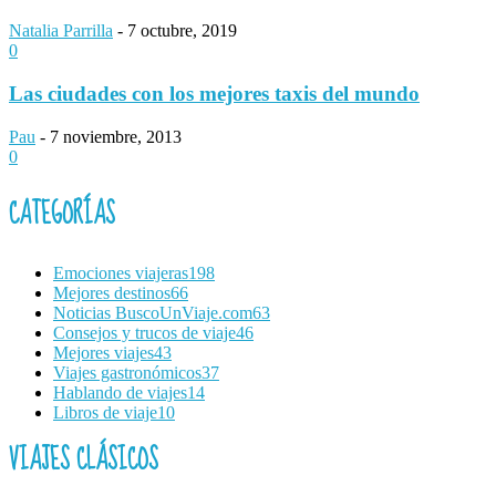
Natalia Parrilla
-
7 octubre, 2019
0
Las ciudades con los mejores taxis del mundo
Pau
-
7 noviembre, 2013
0
CATEGORÍAS
Emociones viajeras
198
Mejores destinos
66
Noticias BuscoUnViaje.com
63
Consejos y trucos de viaje
46
Mejores viajes
43
Viajes gastronómicos
37
Hablando de viajes
14
Libros de viaje
10
VIAJES CLÁSICOS