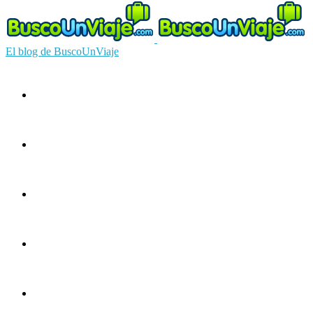
El blog de BuscoUnViaje
Circuitos
Ofertas
Guías
Europa
América