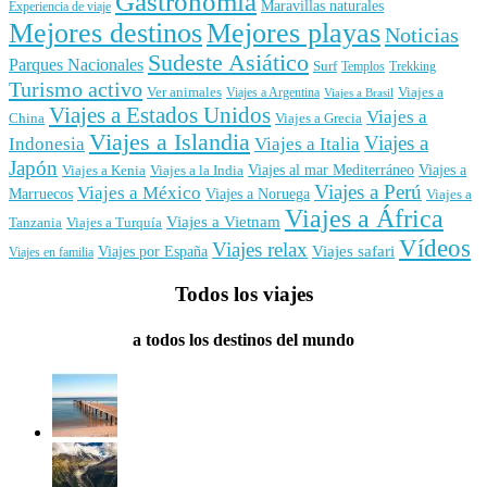
Gastronomía
Maravillas naturales
Experiencia de viaje
Mejores destinos
Mejores playas
Noticias
Sudeste Asiático
Parques Nacionales
Surf
Templos
Trekking
Turismo activo
Ver animales
Viajes a
Viajes a Argentina
Viajes a Brasil
Viajes a Estados Unidos
Viajes a
China
Viajes a Grecia
Viajes a Islandia
Viajes a
Indonesia
Viajes a Italia
Japón
Viajes al mar Mediterráneo
Viajes a
Viajes a Kenia
Viajes a la India
Viajes a Perú
Viajes a México
Marruecos
Viajes a Noruega
Viajes a
Viajes a África
Viajes a Vietnam
Tanzania
Viajes a Turquía
Vídeos
Viajes relax
Viajes por España
Viajes safari
Viajes en familia
Todos los viajes
a todos los destinos del mundo