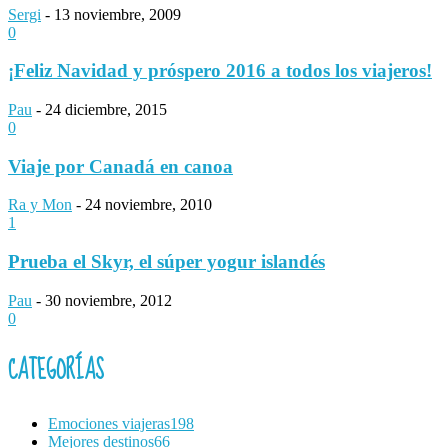
Sergi
-
13 noviembre, 2009
0
¡Feliz Navidad y próspero 2016 a todos los viajeros!
Pau
-
24 diciembre, 2015
0
Viaje por Canadá en canoa
Ra y Mon
-
24 noviembre, 2010
1
Prueba el Skyr, el súper yogur islandés
Pau
-
30 noviembre, 2012
0
CATEGORÍAS
Emociones viajeras
198
Mejores destinos
66