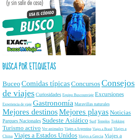
BUSCA POR ETIQUETAS
Consejos
Comidas típicas
Buceo
Concursos
de viajes
Excursiones
Curiosidades
Equipo Buscounviaje
Gastronomía
Maravillas naturales
Experiencia de viaje
Mejores destinos
Mejores playas
Noticias
Sudeste Asiático
Parques Nacionales
Surf
Templos
Trekking
Turismo activo
Ver animales
Viajes a
Viajes a Argentina
Viajes a Brasil
Viajes a Estados Unidos
Viajes a
China
Viajes a Grecia