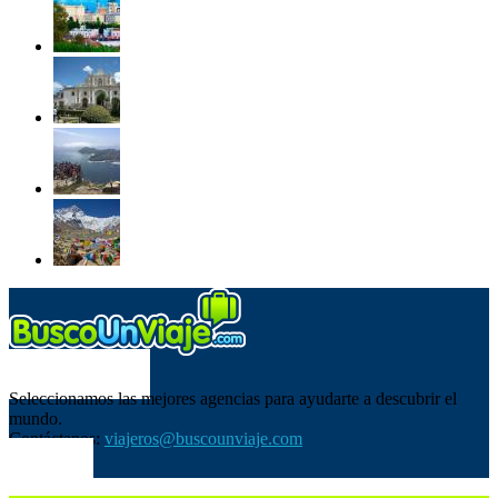
SOBRE NOSOTROS
Seleccionamos las mejores agencias para ayudarte a descubrir el
mundo.
Contáctanos:
viajeros@buscounviaje.com
SÍGUENOS