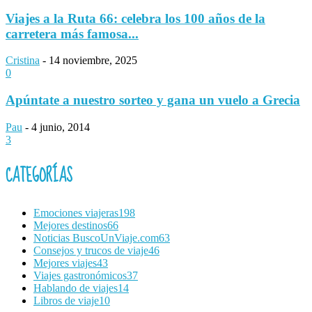
Viajes a la Ruta 66: celebra los 100 años de la
carretera más famosa...
Cristina
-
14 noviembre, 2025
0
Apúntate a nuestro sorteo y gana un vuelo a Grecia
Pau
-
4 junio, 2014
3
CATEGORÍAS
Emociones viajeras
198
Mejores destinos
66
Noticias BuscoUnViaje.com
63
Consejos y trucos de viaje
46
Mejores viajes
43
Viajes gastronómicos
37
Hablando de viajes
14
Libros de viaje
10