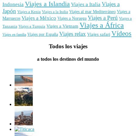
Viajes a Islandia
Viajes a
Indonesia
Viajes a Italia
Japón
Viajes al mar Mediterráneo
Viajes a
Viajes a Kenia
Viajes a la India
Viajes a Perú
Viajes a México
Marruecos
Viajes a Noruega
Viajes a
Viajes a África
Viajes a Vietnam
Tanzania
Viajes a Turquía
Vídeos
Viajes relax
Viajes por España
Viajes safari
Viajes en familia
Todos los viajes
a todos los destinos del mundo