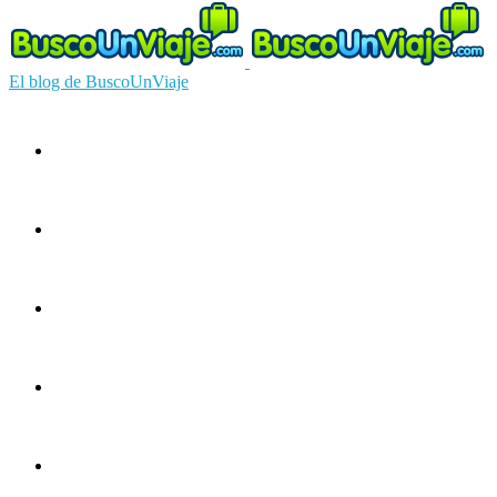
El blog de BuscoUnViaje
Circuitos
Ofertas
Guías
Europa
América