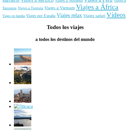
Viajes a México
Marruecos
Viajes a Noruega
Viajes a
Viajes a África
Viajes a Vietnam
Tanzania
Viajes a Turquía
Vídeos
Viajes relax
Viajes por España
Viajes safari
Viajes en familia
Todos los viajes
a todos los destinos del mundo