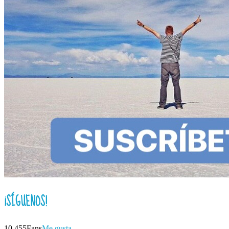
¡SÍGUENOS!
10,455
Fans
Me gusta