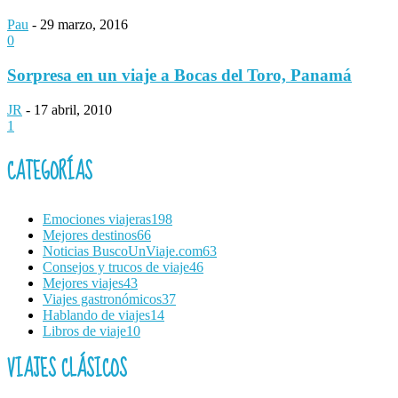
Pau
-
29 marzo, 2016
0
Sorpresa en un viaje a Bocas del Toro, Panamá
JR
-
17 abril, 2010
1
CATEGORÍAS
Emociones viajeras
198
Mejores destinos
66
Noticias BuscoUnViaje.com
63
Consejos y trucos de viaje
46
Mejores viajes
43
Viajes gastronómicos
37
Hablando de viajes
14
Libros de viaje
10
VIAJES CLÁSICOS