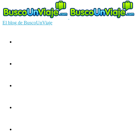
El blog de BuscoUnViaje
Circuitos
Ofertas
Guías
Europa
América