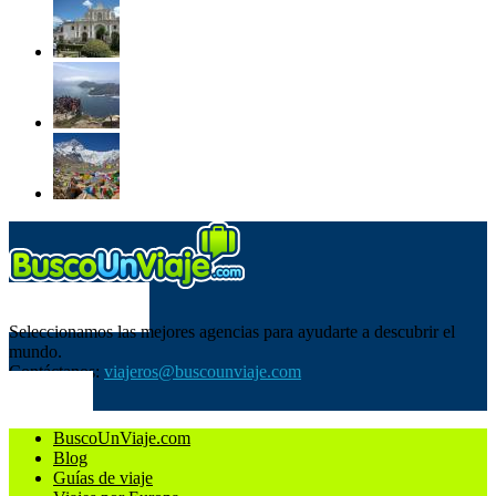
SOBRE NOSOTROS
Seleccionamos las mejores agencias para ayudarte a descubrir el
mundo.
Contáctanos:
viajeros@buscounviaje.com
SÍGUENOS
BuscoUnViaje.com
Blog
Guías de viaje