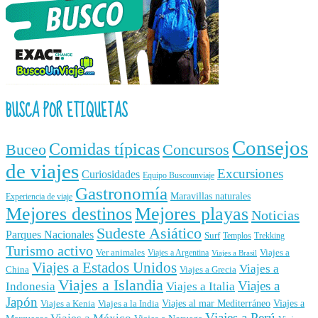
BUSCA POR ETIQUETAS
Consejos
Comidas típicas
Buceo
Concursos
de viajes
Excursiones
Curiosidades
Equipo Buscounviaje
Gastronomía
Maravillas naturales
Experiencia de viaje
Mejores destinos
Mejores playas
Noticias
Sudeste Asiático
Parques Nacionales
Surf
Templos
Trekking
Turismo activo
Ver animales
Viajes a
Viajes a Argentina
Viajes a Brasil
Viajes a Estados Unidos
Viajes a
China
Viajes a Grecia
Viajes a Islandia
Viajes a
Indonesia
Viajes a Italia
Japón
Viajes al mar Mediterráneo
Viajes a
Viajes a Kenia
Viajes a la India
Viajes a Perú