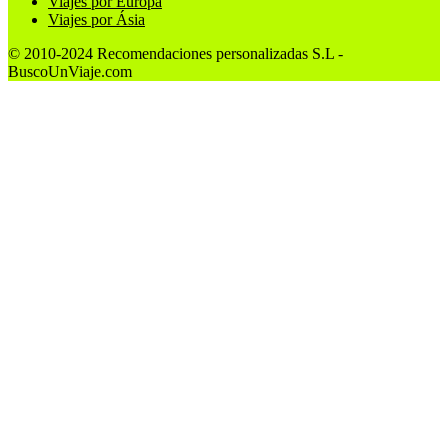
Viajes por Europa
Viajes por Ásia
© 2010-2024 Recomendaciones personalizadas S.L -
BuscoUnViaje.com