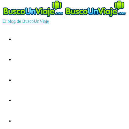
El blog de BuscoUnViaje
Circuitos
Ofertas
Guías
Europa
América