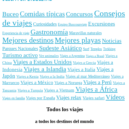
Consejos
Comidas típicas
Buceo
Concursos
de viajes
Excursiones
Curiosidades
Equipo Buscounviaje
Gastronomía
Maravillas naturales
Experiencia de viaje
Mejores destinos
Mejores playas
Noticias
Sudeste Asiático
Parques Nacionales
Surf
Templos
Trekking
Turismo activo
Ver animales
Viajes a
Viajes a Argentina
Viajes a Brasil
Viajes a Estados Unidos
Viajes a
China
Viajes a Grecia
Viajes a Islandia
Viajes a
Indonesia
Viajes a Italia
Japón
Viajes al mar Mediterráneo
Viajes a
Viajes a Kenia
Viajes a la India
Viajes a Perú
Viajes a México
Marruecos
Viajes a Noruega
Viajes a
Viajes a África
Viajes a Vietnam
Tanzania
Viajes a Turquía
Vídeos
Viajes relax
Viajes por España
Viajes safari
Viajes en familia
Todos los viajes
a todos los destinos del mundo