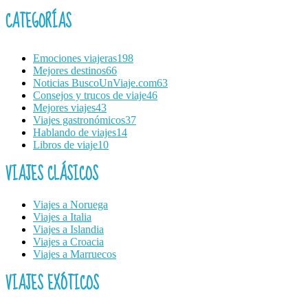
CATEGORÍAS
Emociones viajeras
198
Mejores destinos
66
Noticias BuscoUnViaje.com
63
Consejos y trucos de viaje
46
Mejores viajes
43
Viajes gastronómicos
37
Hablando de viajes
14
Libros de viaje
10
VIAJES CLÁSICOS
Viajes a Noruega
Viajes a Italia
Viajes a Islandia
Viajes a Croacia
Viajes a Marruecos
VIAJES EXÓTICOS