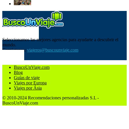
SOBRE NOSOTROS
Seleccionamos las mejores agencias para ayudarte a descubrir el
mundo.
Contáctanos:
viajeros@buscounviaje.com
SÍGUENOS
BuscoUnViaje.com
Blog
Guías de viaje
Viajes por Europa
Viajes por Ásia
© 2010-2024 Recomendaciones personalizadas S.L -
BuscoUnViaje.com