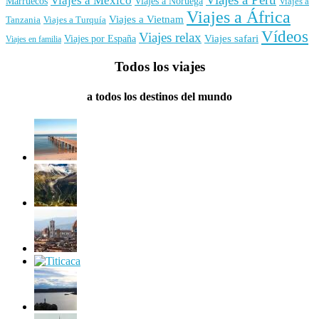
Viajes a México
Marruecos
Viajes a Noruega
Viajes a
Viajes a África
Viajes a Vietnam
Tanzania
Viajes a Turquía
Vídeos
Viajes relax
Viajes por España
Viajes safari
Viajes en familia
Todos los viajes
a todos los destinos del mundo