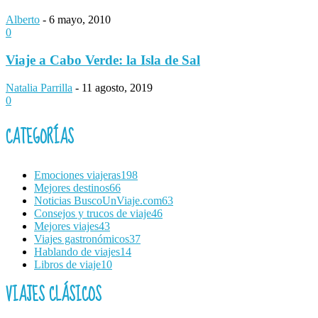
Alberto
-
6 mayo, 2010
0
Viaje a Cabo Verde: la Isla de Sal
Natalia Parrilla
-
11 agosto, 2019
0
CATEGORÍAS
Emociones viajeras
198
Mejores destinos
66
Noticias BuscoUnViaje.com
63
Consejos y trucos de viaje
46
Mejores viajes
43
Viajes gastronómicos
37
Hablando de viajes
14
Libros de viaje
10
VIAJES CLÁSICOS