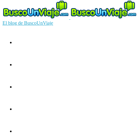
El blog de BuscoUnViaje
Circuitos
Ofertas
Guías
Europa
América