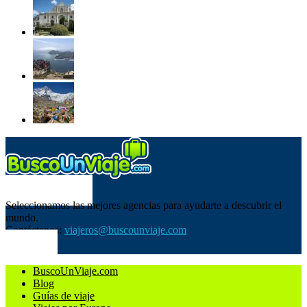
SOBRE NOSOTROS
Seleccionamos las mejores agencias para ayudarte a descubrir el
mundo.
Contáctanos:
viajeros@buscounviaje.com
SÍGUENOS
BuscoUnViaje.com
Blog
Guías de viaje