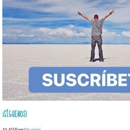
¡SÍGUENOS!
10,455
Fans
Me gusta