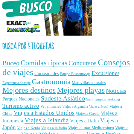
BUSCA POR ETIQUETAS
Consejos
Comidas típicas
Buceo
Concursos
de viajes
Excursiones
Curiosidades
Equipo Buscounviaje
Gastronomía
Maravillas naturales
Experiencia de viaje
Mejores destinos
Mejores playas
Noticias
Sudeste Asiático
Parques Nacionales
Surf
Templos
Trekking
Turismo activo
Ver animales
Viajes a
Viajes a Argentina
Viajes a Brasil
Viajes a Estados Unidos
Viajes a
China
Viajes a Grecia
Viajes a Islandia
Viajes a
Indonesia
Viajes a Italia
Japón
Viajes al mar Mediterráneo
Viajes a
Viajes a Kenia
Viajes a la India
Viajes a Perú