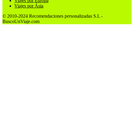
Viajes por Europa
Viajes por Ásia
© 2010-2024 Recomendaciones personalizadas S.L -
BuscoUnViaje.com