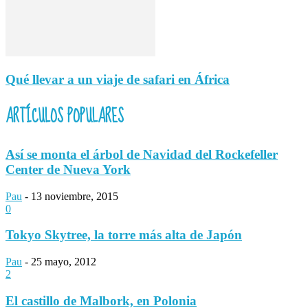
Qué llevar a un viaje de safari en África
ARTÍCULOS POPULARES
Así se monta el árbol de Navidad del Rockefeller
Center de Nueva York
Pau
-
13 noviembre, 2015
0
Tokyo Skytree, la torre más alta de Japón
Pau
-
25 mayo, 2012
2
El castillo de Malbork, en Polonia