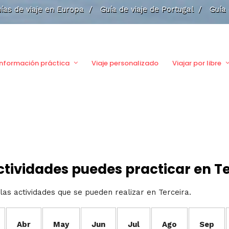
ías de viaje en Europa
/
Guía de viaje de Portugal
/
Guía 
Información práctica
Viaje personalizado
Viajar por libre
tividades puedes practicar en Te
las actividades que se pueden realizar en Terceira.
Abr
May
Jun
Jul
Ago
Sep