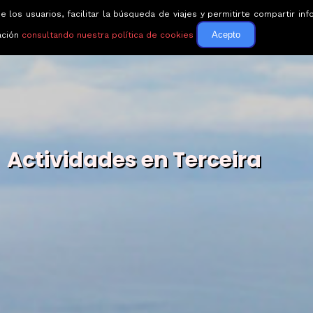
e los usuarios, facilitar la búsqueda de viajes y permitirte compartir 
Circuitos
Guías de via
Acepto
ación
consultando nuestra política de cookies
Actividades en Terceira