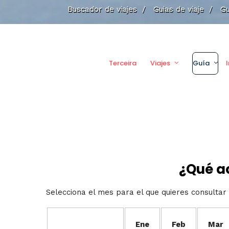
Buscador de viajes
/
Guias de viaje
/
Gu
Terceira
Viajes
Guía
¿Qué ac
Selecciona el mes para el que quieres consultar 
Ene
Feb
Mar