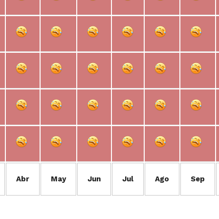
Abr
May
Jun
Jul
Ago
Sep