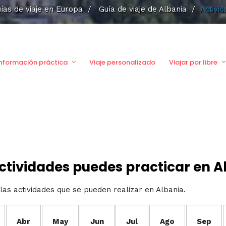
ías de viaje en Europa
/
Guía de viaje de Albania
/
Activi
nformación práctica
Viaje personalizado
Viajar por libre
ctividades puedes practicar en A
las actividades que se pueden realizar en Albania.
Abr
May
Jun
Jul
Ago
Sep