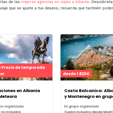
rtas de las
mejores agencias en viajes a Albania
. Descúbrela
 viaje que se ajuste a tus deseos, recuerda que también pod
€ Precio de temporada
ior
desde 1.820€
ciones en Albania
Costa Balcanica: Alb
Meteora
y Montenegro en grup
upo organizado
En grupo organizado
 no incluidos
Vuelos incluidos desde Madri