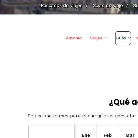
Buscador de viajes
/
Guias de viaje
/
Gu
Albania
Viajes
Guía
I
¿Qué a
Selecciona el mes para el que quieres consultar 
Ene
Feb
Mar