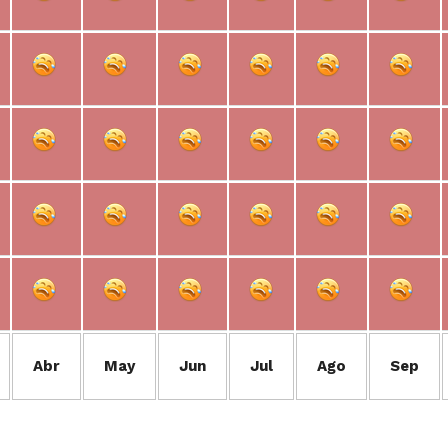
Abr
May
Jun
Jul
Ago
Sep