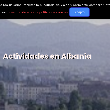
e los usuarios, facilitar la búsqueda de viajes y permitirte compartir 
Circuitos
Guías de via
Acepto
ación
consultando nuestra política de cookies
Actividades en Albania