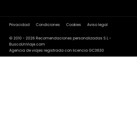
Privacidad
Condiciones
Cookies
Aviso legal
© 2010 - 2026 Recomendaciones personalizadas S.L -
BuscoUnViaje.com
Agencia de viajes registrada con licencia GC3630