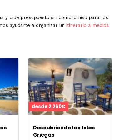
as y pide presupuesto sin compromiso para los
emos ayudarte a organizar un
itinerario a medida
desde 2.260€
las
Descubriendo las Islas
Griegas