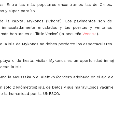
s. Entre las más populares encontramos las de Ornos,
íso y súper paraíso.
de la capital Mykonos (‘Chora’). Los pavimentos son de
n inmaculadamente encaladas y las puertas y ventanas
más bonitas es el ‘little Venice’ (la pequeña
Venecia
).
e la isla de Mykonos no debes perderte los espectaculares
aya o de fiesta, visitar Mykonos es un oportunidad inmej
dean la isla.
omo la Moussaka o el Kleftiko (cordero adobado en el ajo y e
an sólo 2 kilómetros) isla de Delos y sus maravillosos yacimi
 de la humanidad por la UNESCO.
s