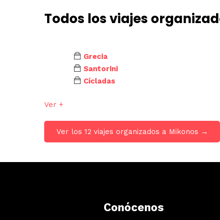
Todos los viajes organizad
Grecia
Santorini
Cícladas
Ver +
Ver los 12 viajes organizados a Mikonos →
Conócenos