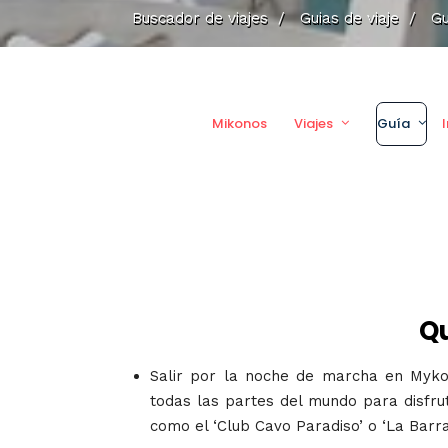
Buscador de viajes
/
Guias de viaje
/
Gu
Mikonos
Viajes
Guía
Qu
Salir por la noche de marcha en Mykon
todas las partes del mundo para disfru
como el ‘Club Cavo Paradiso’ o ‘La Barra