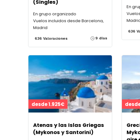
(Singles)
En gr
Vuelos
En grupo organizado
Madri
Vuelos incluidos desde Barcelona,
Madrid
636 V
9 días
636 Valoraciones
desde 1.925€
desde
Atenas y las Islas Griegas
Greci
(Mykonos y Santorini)
Myko
aire 