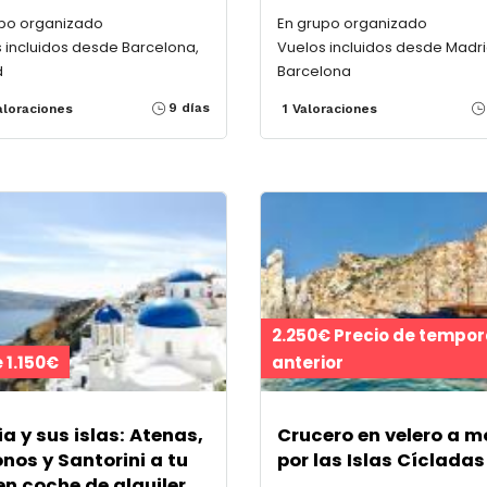
upo organizado
En grupo organizado
 incluidos desde Barcelona,
Vuelos incluidos desde Madri
d
Barcelona
9 días
aloraciones
1 Valoraciones
2.250€ Precio de tempo
 1.150€
anterior
a y sus islas: Atenas,
Crucero en velero a m
nos y Santorini a tu
por las Islas Cícladas
en coche de alquiler