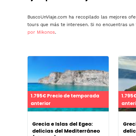
BuscoUnViaje.com ha recopilado las mejores ofe
tours que más te interesen. Si no encuentras un
por Mikonos
.
1.795€ Precio de temporada
1.795
anterior
anter
Grecia e Islas del Egeo:
Greci
delicias del Mediterráneo
deli