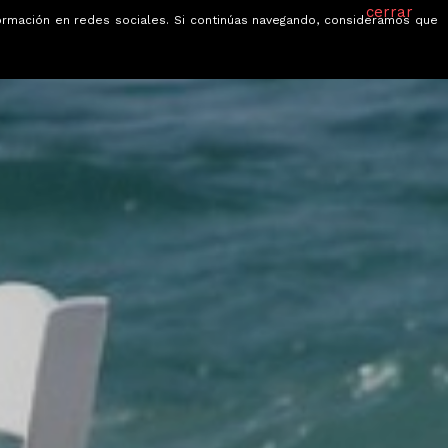
cerrar
información en redes sociales. Si continúas navegando, consideramos que
je
Ofertas
Blog
Quiénes somos