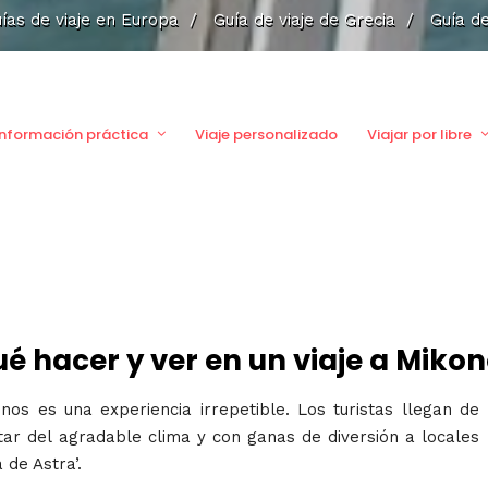
ías de viaje en Europa
/
Guía de viaje de Grecia
/
Guía de
Información práctica
Viaje personalizado
Viajar por libre
é hacer y ver en un viaje a Miko
os es una experiencia irrepetible. Los turistas llegan de
tar del agradable clima y con ganas de diversión a locales
 de Astra’.