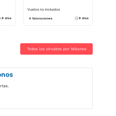
Vuelos no incluidos
8 días
8 días
4 Valoraciones
Todos los circuitos por Mikonos
konos
rtas.