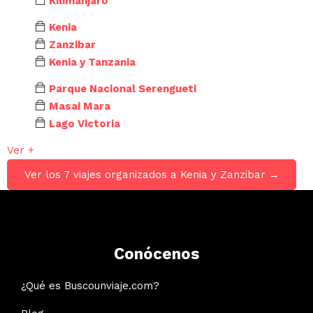
Kilimanjaro
Kenia
Zanzibar
Kenia y Tanzania
Parque Nacional Serengueti
Masai Mara
Lago Victoria
Ver +
Ver los 7 viajes organizados a Kenia y Zanzibar →
Conócenos
¿Qué es Buscounviaje.com?