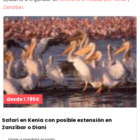
Zanzibar
.
desde 1.785€
Safari en Kenia con posible extensión en
Zanzíbar o Diani
Viaje a medida guiado