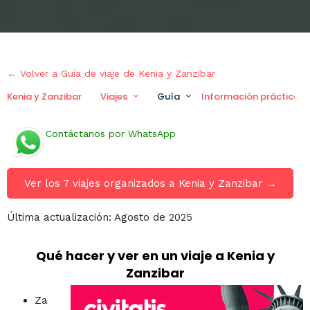
← Volver a Guía de viaje de Kenia y Zanzibar
Kenia y Zanzibar
Viajes
Guía
Información práctica
Contáctanos por WhatsApp
Ver los 7 viajes organizados a Kenia y Zanzibar →
Última actualización: Agosto de 2025
Qué hacer y ver en un viaje a Kenia y
Zanzibar
Za