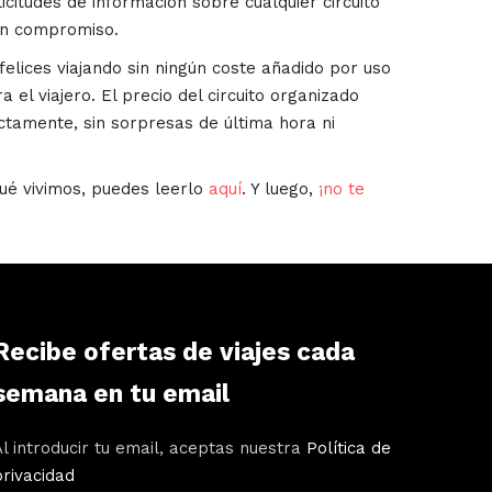
icitudes de información sobre cualquier circuito
in compromiso.
lices viajando sin ningún coste añadido por uso
a el viajero. El precio del circuito organizado
ctamente, sin sorpresas de última hora ni
ué vivimos, puedes leerlo
aquí
. Y luego,
¡no te
Recibe ofertas de viajes cada
semana en tu email
Al introducir tu email, aceptas nuestra
Política de
privacidad