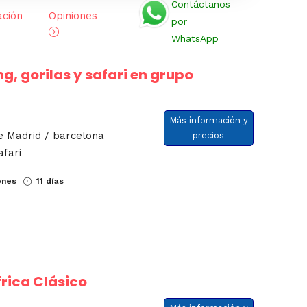
Contáctanos
ación
Opiniones
por
WhatsApp
g, gorilas y safari en grupo
Más información y
de Madrid / barcelona
precios
afari
ones
11 días
rica Clásico