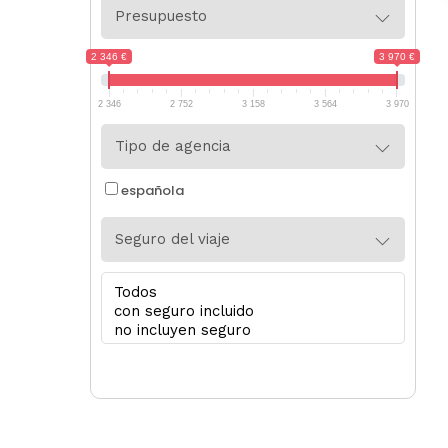
Presupuesto
2 346 €
3 970 €
2 346
2 752
3 158
3 564
3 970
Tipo de agencia
española
Seguro del viaje