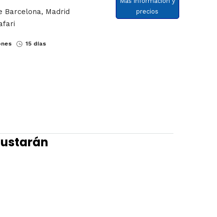
Más información y
e Barcelona, Madrid
precios
afari
ones
15 días
 gustarán