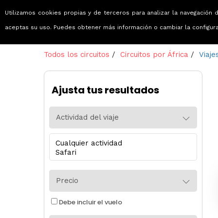
Utilizamos cookies propias y de terceros para analizar la navegación d
Viajes que emocionan
aceptas su uso. Puedes obtener más información o cambiar la configur
Todos los circuitos
/
Circuitos por África
/
Viaje
Ajusta tus resultados
Actividad del viaje
Precio
Debe incluir el vuelo