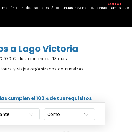
cerrar
información en redes sociales. Si continúas navegando, consideramos que
je
Ofertas
Blog
Quiénes somos
os a Lago Victoria
3.970 €, duración media 13 días.
, tours y viajes organizados de nuestras
ias
cumplen el 100% de tus requisitos