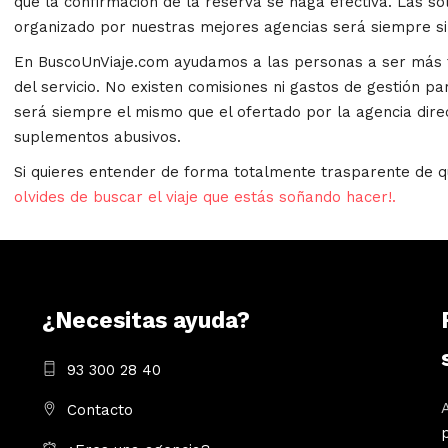
que la confirmación de la reserva se haga efectiva. Las sol
organizado por nuestras mejores agencias será siempre s
En BuscoUnViaje.com ayudamos a las personas a ser más fe
del servicio. No existen comisiones ni gastos de gestión par
será siempre el mismo que el ofertado por la agencia dire
suplementos abusivos.
Si quieres entender de forma totalmente trasparente de q
olvides de buscar el viaje que estás soñando hacer!.
¿Necesitas ayuda?
93 300 28 40
Contacto