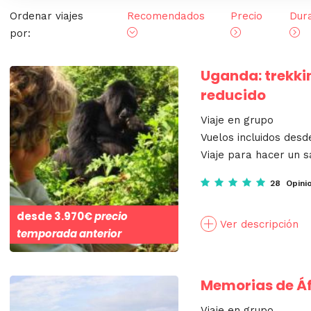
Ordenar viajes
Recomendados
Precio
Dur
por:
Uganda: trekkin
reducido
Viaje en grupo
Vuelos incluidos des
Viaje para hacer un s
28 Opini
desde
3.970€
precio
Ver descripción
temporada anterior
Memorias de Áf
Viaje en grupo