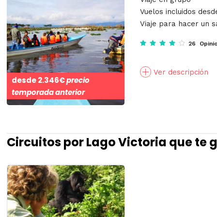
Vuelos incluidos desd
Viaje para hacer un s
26 Opini
Ver descripción
desde
2.346€
precio
temporada anterior
Circuitos por Lago Victoria que te