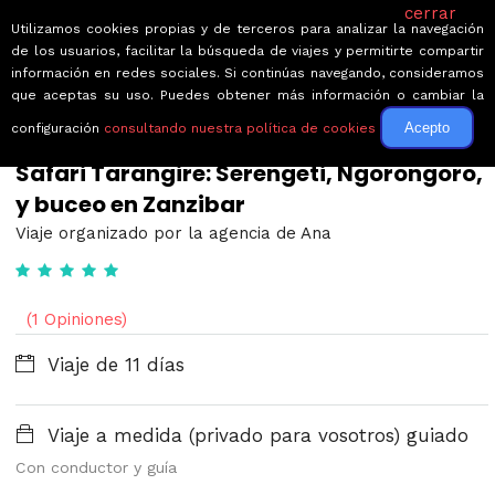
cerrar
Utilizamos cookies propias y de terceros para analizar la navegación
de los usuarios, facilitar la búsqueda de viajes y permitirte compartir
información en redes sociales. Si continúas navegando, consideramos
que aceptas su uso. Puedes obtener más información o cambiar la
Acepto
configuración
consultando nuestra política de cookies
← Volver a Circuitos por Zanzibar
Safari Tarangire: Serengeti, Ngorongoro,
y buceo en Zanzibar
Viaje organizado por la agencia de Ana
(1 Opiniones)
Viaje de 11 días
Viaje a medida (privado para vosotros) guiado
Con conductor y guía