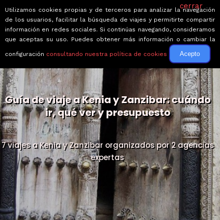
cerrar
Utilizamos cookies propias y de terceros para analizar la navegación
de los usuarios, facilitar la búsqueda de viajes y permitirte compartir
información en redes sociales. Si continúas navegando, consideramos
que aceptas su uso. Puedes obtener más información o cambiar la
Acepto
configuración
consultando nuestra política de cookies
Guía de viaje a Kenia y Zanzibar: cuándo
ir, qué ver y presupuesto
7 viajes a Kenia y Zanzibar organizados por 2 agencias
expertas