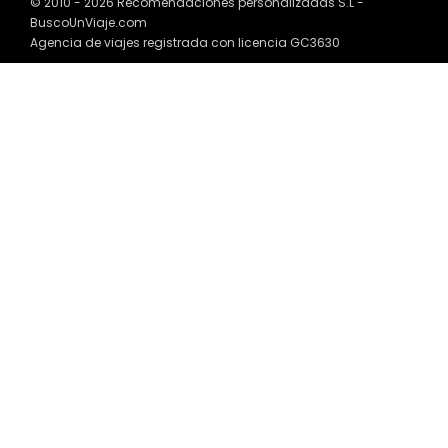
© 2010 - 2026 Recomendaciones personalizadas S.L -
BuscoUnViaje.com
Agencia de viajes registrada con licencia GC3630