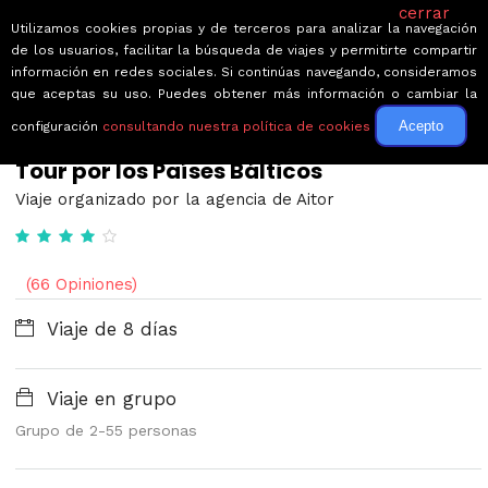
cerrar
Utilizamos cookies propias y de terceros para analizar la navegación
de los usuarios, facilitar la búsqueda de viajes y permitirte compartir
información en redes sociales. Si continúas navegando, consideramos
que aceptas su uso. Puedes obtener más información o cambiar la
Acepto
configuración
consultando nuestra política de cookies
← Volver a Circuitos por Estonia
Tour por los Países Bálticos
Viaje organizado por la agencia de Aitor
(66 Opiniones)
Viaje de 8 días
Viaje en grupo
Grupo de 2-55 personas