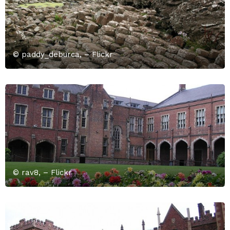
© paddy_deburca, – Flickr
© rav8, – Flickr