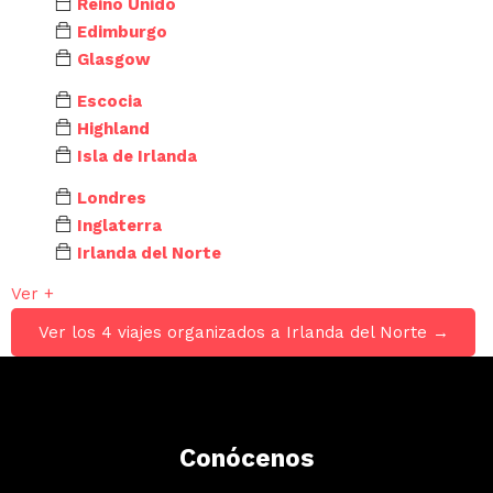
Reino Unido
Edimburgo
Glasgow
Escocia
Highland
Isla de Irlanda
Londres
Inglaterra
Irlanda del Norte
Ver +
Ver los 4 viajes organizados a Irlanda del Norte →
Conócenos